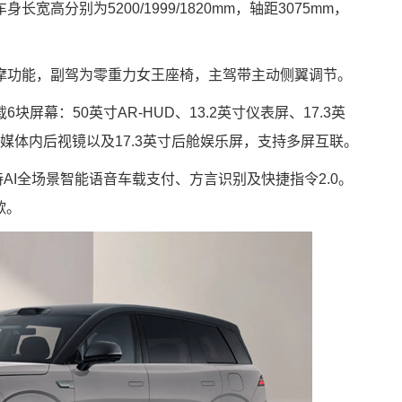
宽高分别为5200/1999/1820mm，轴距3075mm，
摩功能，副驾为零重力女王座椅，主驾带主动侧翼调节。
屏幕：50英寸AR-HUD、13.2英寸仪表屏、17.3英
流媒体内后视镜以及17.3英寸后舱娱乐屏，支持多屏互联。
支持AI全场景智能语音车载支付、方言识别及快捷指令2.0。
歌。