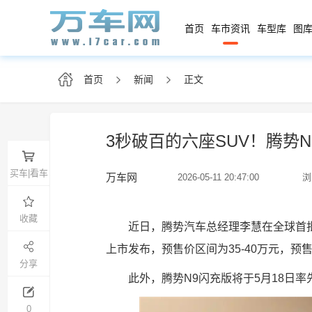
首页
车市资讯
车型库
图库
首页
新闻
正文
3秒破百的六座SUV！腾势N
买车|看车
万车网
2026-05-11 20:47:00
浏
收藏
近日，腾势汽车总经理李慧在全球首批
上市发布，预售价区间为35-40万元，预
分享
此外，腾势N9闪充版将于5月18日率
0