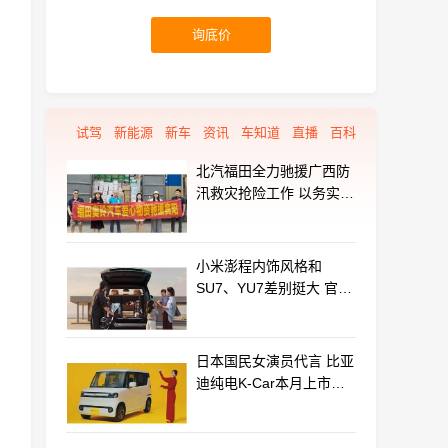
询底价
试驾
新能源
新车
资讯
车知道
直播
百科
北汽福田全力驰援广西防
汛救灾抢险工作 以务实行
动守护群众平安
小米澎程内饰风格和
SU7、YU7差别挺大 官方
揭秘设计初衷
日本国民女演员代言 比亚
迪纯电K-Car本月上市：
最远能跑320km