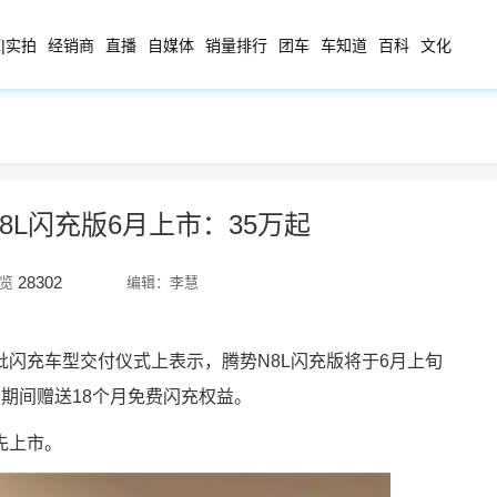
|实拍
经销商
直播
自媒体
销量排行
团车
车知道
百科
文化
8L闪充版6月上市：35万起
28302
览
编辑：李慧
闪充车型交付仪式上表示，腾势N8L闪充版将于6月上旬
售期间赠送18个月免费闪充权益。
先上市。