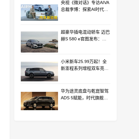
央视《微对话》专访AIVA
总裁李博：探索AI时代汽
车产业新路径
超豪华插电混动轿车 迈巴
赫S 580 e官图发布：老
钱风浓郁
小米新车25.99万起！全
新澎程系列增程双车亮相
动力电池等核心供应商曝
光
华为途灵底盘与乾崑智驾
ADS 5赋能，时代旗舰
MPV尊界V800、680上市