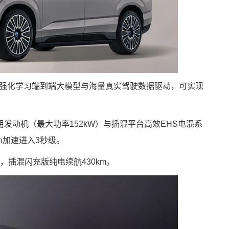
于强化学习端到端大模型与海量真实驾驶数据驱动，可实现
用发动机（最大功率152kW）与插混平台高效EHS电混系
/h加速进入3秒级。
h，插混闪充版纯电续航430km。