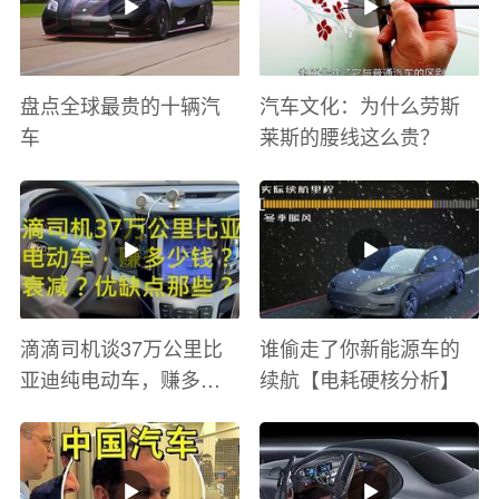
盘点全球最贵的十辆汽
汽车文化：为什么劳斯
车
莱斯的腰线这么贵？
滴滴司机谈37万公里比
谁偷走了你新能源车的
亚迪纯电动车，赚多少
续航【电耗硬核分析】
钱？电池衰减？优缺点
有哪些？