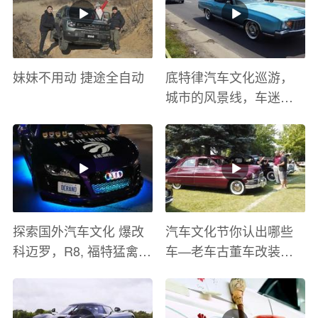
妹妹不用动 捷途全自动
底特律汽车文化巡游，
城市的风景线，车迷的
盛宴
探索国外汽车文化 爆改
汽车文化节你认出哪些
科迈罗，R8, 福特猛禽
车—老车古董车改装车
太爽了 感觉自己在速度
巡游
与激情电影里 ！