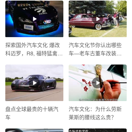
探索国外汽车文化 爆改
汽车文化节你认出哪些
科迈罗，R8, 福特猛禽
车—老车古董车改装车
太爽了 感觉自己在速度
巡游
与激情电影里 ！
盘点全球最贵的十辆汽
汽车文化：为什么劳斯
车
莱斯的腰线这么贵？