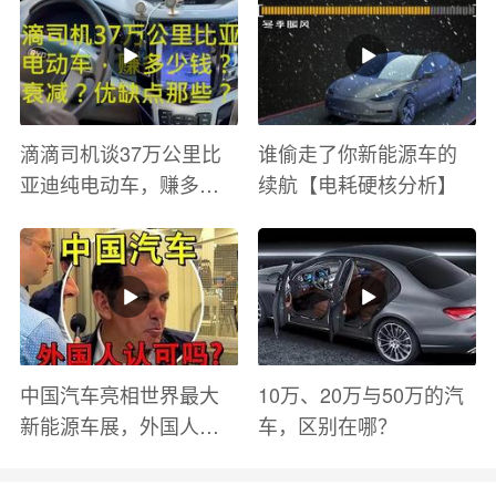
滴滴司机谈37万公里比
谁偷走了你新能源车的
亚迪纯电动车，赚多少
续航【电耗硬核分析】
钱？电池衰减？优缺点
有哪些？
中国汽车亮相世界最大
10万、20万与50万的汽
新能源车展，外国人怎
车，区别在哪？
么看？魏牌WEY Coffee
01