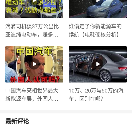
滴滴司机谈37万公里比
谁偷走了你新能源车的
亚迪纯电动车，赚多少
续航【电耗硬核分析】
钱？电池衰减？优缺点
有哪些？
中国汽车亮相世界最大
10万、20万与50万的汽
新能源车展，外国人怎
车，区别在哪？
么看？魏牌WEY Coffee
01
最新评论