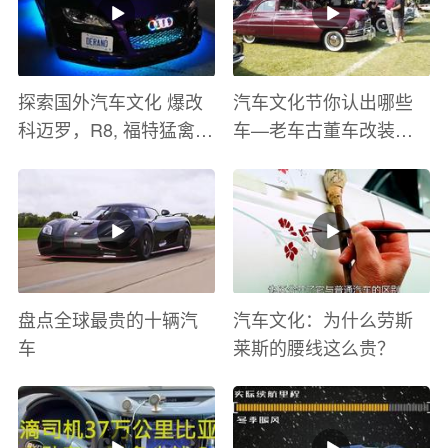
探索国外汽车文化 爆改
汽车文化节你认出哪些
科迈罗，R8, 福特猛禽
车—老车古董车改装车
太爽了 感觉自己在速度
巡游
与激情电影里 ！
盘点全球最贵的十辆汽
汽车文化：为什么劳斯
车
莱斯的腰线这么贵？