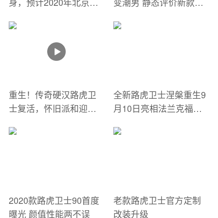
身，预计2020年北京车
变潮男 静态评价新款路
展发布，8月上市 ！
虎卫士
重生！传奇硬汉路虎卫
全新路虎卫士涅槃重生9
士复活，怀旧派和迎新
月10日亮相法兰克福车
派先打起来了..| 聊车
展
2020款路虎卫士90首度
老款路虎卫士官方定制
曝光 颜值性能两不误
改装升级