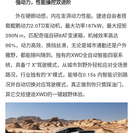
强动力，性能操控双进阶
外在硬朗动感，内在澎湃动力性能。捷途自由者搭
载鲲鹏动力2.0TD发动机，最大功率187kW，最大扭矩
390N·m，匹配奇瑞自研8AT变速箱，机械效率高达
96%，动力高效、换挡丝滑，无论是城市通勤还是户外
撒野，都能随叫随到。独有的XWD全自动智能四驱系
统，具备“7 X”驾驶模式，从城市到野外轻松应对全场景
路况，行业独有的“X”模式，能够在0.15s 内智能识别路
况并自动切换对应驾驶模式，真正做到你只管踩油门，
其它交给捷途XWD的一键越野体验。