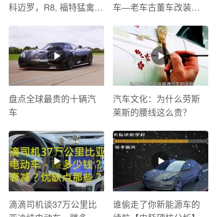
科迈罗，R8, 福特猛禽
车—老车古董车改装车
太爽了 感觉自己在速度
巡游
与激情电影里 ！
盘点全球最贵的十辆汽
汽车文化：为什么劳斯
车
莱斯的腰线这么贵？
滴滴司机谈37万公里比
谁偷走了你新能源车的