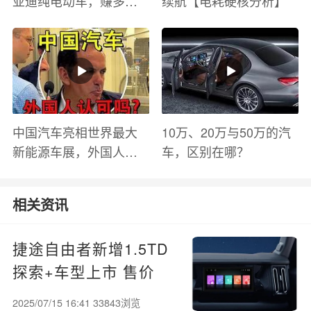
亚迪纯电动车，赚多少
续航【电耗硬核分析】
钱？电池衰减？优缺点
有哪些？
中国汽车亮相世界最大
10万、20万与50万的汽
新能源车展，外国人怎
车，区别在哪？
么看？魏牌WEY Coffee
01
相关资讯
捷途自由者新增1.5TD
探索+车型上市 售价
13.29万
2025/07/15 16:41 33843浏览