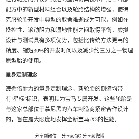
配方中的新型材料组合以及轮胎结构的增强，使得
克服轮胎开发中典型的取舍难题成为可能，例如在
操控性、滚动阻力和湿地性能之间取得平衡。虚拟
设计与测试具有多项优势，包括比传统方法更高的
精度、缩短30%的开发时间以及减少约三分之一物理
原型胎的使用。
量身定制理念
遵循倍耐力的量身定制理念，新轮胎的侧壁均带
有‘星标’标识，表明其为宝马专属开发。这些轮胎是
与这家总部位于慕尼黑的汽车制造商紧密合作设计
的，旨在最大限度地发挥全新宝马iX3的性能。
分享到微信
分享到QQ
分享到微博