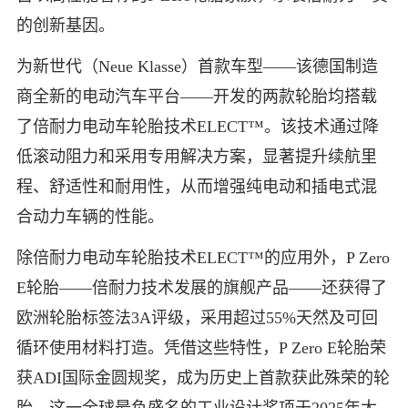
的创新基因。
为新世代（Neue Klasse）首款车型——该德国制造
商全新的电动汽车平台——开发的两款轮胎均搭载
了倍耐力电动车轮胎技术ELECT™。该技术通过降
低滚动阻力和采用专用解决方案，显著提升续航里
程、舒适性和耐用性，从而增强纯电动和插电式混
合动力车辆的性能。
除倍耐力电动车轮胎技术ELECT™的应用外，P Zero
E轮胎——倍耐力技术发展的旗舰产品——还获得了
欧洲轮胎标签法3A评级，采用超过55%天然及可回
循环使用材料打造。凭借这些特性，P Zero E轮胎荣
获ADI国际金圆规奖，成为历史上首款获此殊荣的轮