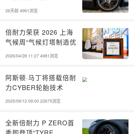
26天前 4961浏览
倍耐力荣获 2026 上海
气候周“气候灯塔制造优
秀案例奖
2026/04/28 11:27 4981浏览
阿斯顿·马丁将搭载倍耐
力CYBER轮胎技术
2025/09/12 09:00 22675浏览
全新倍耐力 P ZERO首
秀即登顶“TYRE