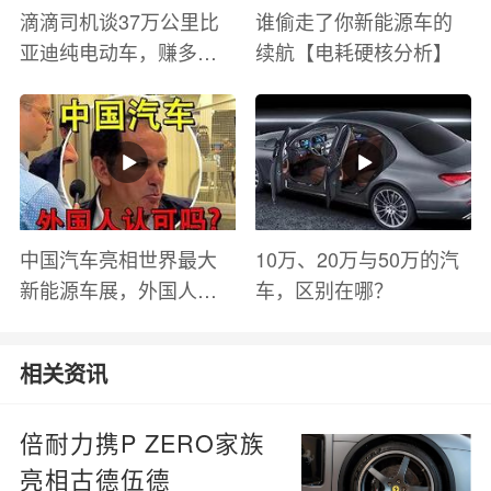
滴滴司机谈37万公里比
谁偷走了你新能源车的
亚迪纯电动车，赚多少
续航【电耗硬核分析】
钱？电池衰减？优缺点
有哪些？
中国汽车亮相世界最大
10万、20万与50万的汽
新能源车展，外国人怎
车，区别在哪？
么看？魏牌WEY Coffee
01
相关资讯
倍耐力携P ZERO家族
亮相古德伍德