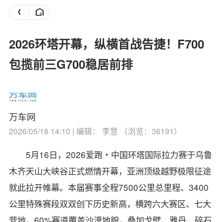
2026环塔开幕，纵横首战告捷！F700
包揽前三G700稳居前排
万车网
2026/05/18 14:10 | 编辑： 李慧 （浏览：36191）
5月16日，2026爱跑・中国环塔国际拉力赛于乌鲁
木齐天山大峡谷正式燃情开幕，亚洲顶级越野极限征途
就此拉开帷幕。本届赛事全程7500公里总里程、3400
公里特殊赛段双双创下历史新高，横跨六大赛区、七大
营地，60%赛道覆盖沙漠地貌，叠加戈壁、雅丹、碎石