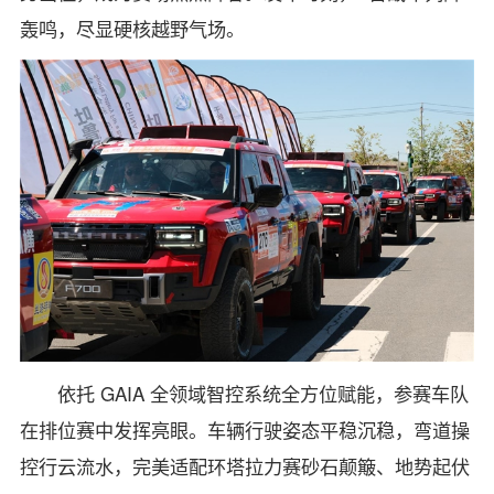
轰鸣，尽显硬核越野气场。
依托 GAIA 全领域智控系统全方位赋能，参赛车队
在排位赛中发挥亮眼。车辆行驶姿态平稳沉稳，弯道操
控行云流水，完美适配环塔拉力赛砂石颠簸、地势起伏