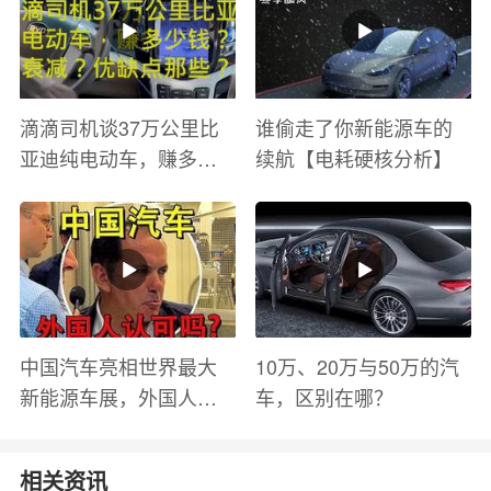
滴滴司机谈37万公里比
谁偷走了你新能源车的
亚迪纯电动车，赚多少
续航【电耗硬核分析】
钱？电池衰减？优缺点
有哪些？
中国汽车亮相世界最大
10万、20万与50万的汽
新能源车展，外国人怎
车，区别在哪？
么看？魏牌WEY Coffee
01
相关资讯