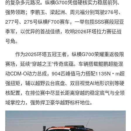
的复杂多元路况。纵横G700凭借硬核实力稳居前列、
强势领跑；李鹏玉、梁起洲、周元福分别驾驶276号、
277号、275号纵横F700赛车，一举包揽SSS赛段冠亚
季军，以优异的首战佳绩，吹响2026环塔拉力赛征战
号角。
作为2025环塔五冠王者，纵横G700荣耀重返极限
赛场，延续“穿越之王”传奇底蕴。车辆搭载鲲鹏超能混
动CDM-O动力总成，904匹峰值马力搭配1135N・m超
强扭矩，辅以越野云台底盘、双目视觉AI地形识别等硬
核配置，在排位赛中尽显长距离穿越的稳定底气与全领
域掌控力，强势捍卫豪华越野标杆地位。