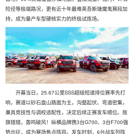
险径等极端路况，更有近十年最难英吾斯塘魔鬼赛段加
持，成为量产车型硬核实力的终极试炼场。
开幕当日，25.67公里SSS超级短道排位赛率先打
响，赛道以砂石盘山路面为主，沟壑起伏、弯道密集，
兼具竞技性与调校适配性，决定后续正赛发车顺位。旌
旗猎猎，轰鸣破风！纵横品牌携3台G700、3台F700强
势出征，成为赛场焦点阵容。发车时刻，6台战车列阵