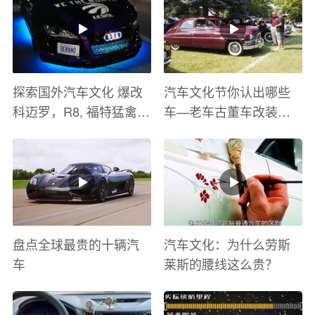
探索国外汽车文化 爆改
汽车文化节你认出哪些
科迈罗，R8, 福特猛禽
车—老车古董车改装车
太爽了 感觉自己在速度
巡游
与激情电影里 ！
盘点全球最贵的十辆汽
汽车文化：为什么劳斯
车
莱斯的腰线这么贵？