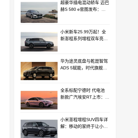
超豪华插电混动轿车 迈巴
赫S 580 e官图发布：老
钱风浓郁
小米新车25.99万起！全
新澎程系列增程双车亮相
动力电池等核心供应商曝
光
华为途灵底盘与乾崑智驾
ADS 5赋能，时代旗舰
MPV尊界V800、680上市
全系标配宁德时 代电池
新款广汽埃安RT上市：
9.98万起
小米澎程增程SUV四车详
解：移动的家终于让小米
打造完成