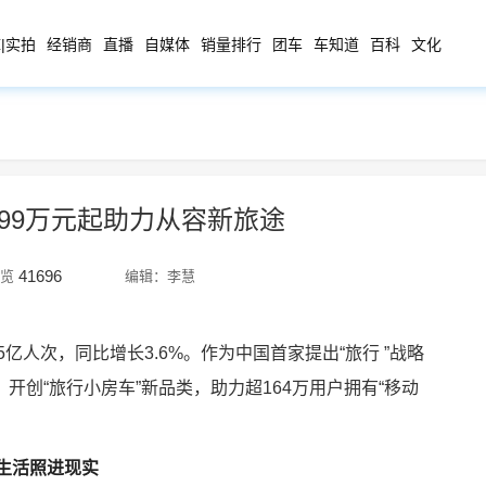
|实拍
经销商
直播
自媒体
销量排行
团车
车知道
百科
文化
.99万元起助力从容新旅途
41696
览
编辑：李慧
25亿人次，同比增长3.6%。作为中国首家提出“旅行 ”战略
开创“旅行小房车”新品类，助力超164万用户拥有“移动
生活照进现实