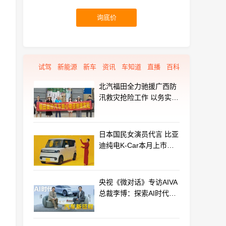
询底价
试驾
新能源
新车
资讯
车知道
直播
百科
北汽福田全力驰援广西防
汛救灾抢险工作 以务实行
动守护群众平安
日本国民女演员代言 比亚
迪纯电K-Car本月上市：
最远能跑320km
央视《微对话》专访AIVA
总裁李博：探索AI时代汽
车产业新路径