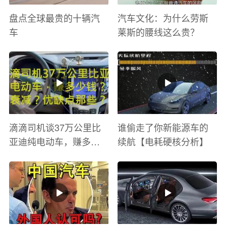
盘点全球最贵的十辆汽
汽车文化：为什么劳斯
车
莱斯的腰线这么贵？
滴滴司机谈37万公里比
谁偷走了你新能源车的
亚迪纯电动车，赚多少
续航【电耗硬核分析】
钱？电池衰减？优缺点
有哪些？