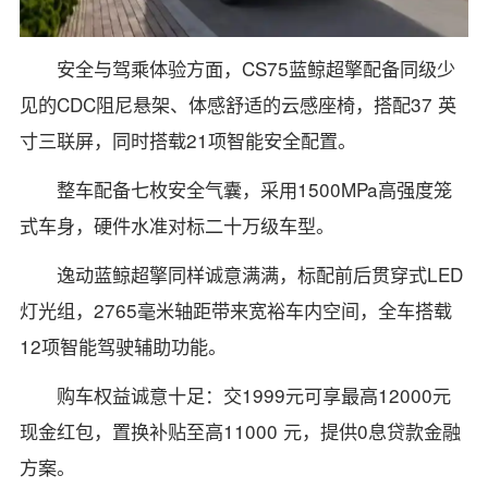
安全与驾乘体验方面，CS75蓝鲸超擎配备同级少
见的CDC阻尼悬架、体感舒适的云感座椅，搭配37 英
寸三联屏，同时搭载21项智能安全配置。
整车配备七枚安全气囊，采用1500MPa高强度笼
式车身，硬件水准对标二十万级车型。
逸动蓝鲸超擎同样诚意满满，标配前后贯穿式LED
灯光组，2765毫米轴距带来宽裕车内空间，全车搭载
12项智能驾驶辅助功能。
购车权益诚意十足：交1999元可享最高12000元
现金红包，置换补贴至高11000 元，提供0息贷款金融
方案。