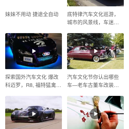
妹妹不用动 捷途全自动
底特律汽车文化巡游，
城市的风景线，车迷的
盛宴
探索国外汽车文化 爆改
汽车文化节你认出哪些
科迈罗，R8, 福特猛禽
车—老车古董车改装车
太爽了 感觉自己在速度
巡游
与激情电影里 ！