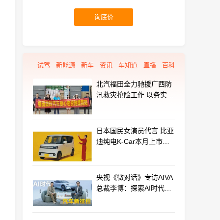
询底价
试驾
新能源
新车
资讯
车知道
直播
百科
北汽福田全力驰援广西防
汛救灾抢险工作 以务实行
动守护群众平安
日本国民女演员代言 比亚
迪纯电K-Car本月上市：
最远能跑320km
央视《微对话》专访AIVA
总裁李博：探索AI时代汽
车产业新路径