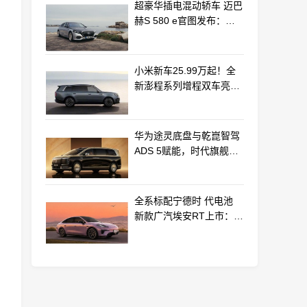
超豪华插电混动轿车 迈巴
赫S 580 e官图发布：老
钱风浓郁
小米新车25.99万起！全
新澎程系列增程双车亮相
动力电池等核心供应商曝
光
华为途灵底盘与乾崑智驾
ADS 5赋能，时代旗舰
MPV尊界V800、680上市
全系标配宁德时 代电池
新款广汽埃安RT上市：
9.98万起