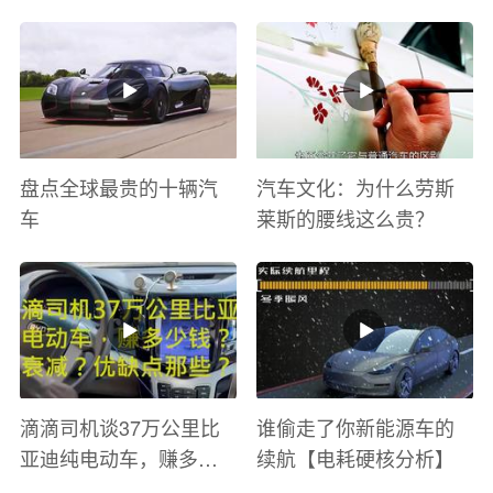
太爽了 感觉自己在速度
巡游
与激情电影里 ！
盘点全球最贵的十辆汽
汽车文化：为什么劳斯
车
莱斯的腰线这么贵？
滴滴司机谈37万公里比
谁偷走了你新能源车的
亚迪纯电动车，赚多少
续航【电耗硬核分析】
钱？电池衰减？优缺点