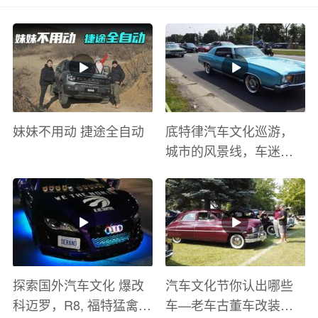
妹妹不用动 捷途全自动
底特律汽车文化巡游，
城市的风景线，车迷的
盛宴
探索国外汽车文化 爆改
汽车文化节你认出哪些
科迈罗，R8, 福特猛禽
车—老车古董车改装车