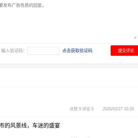
输入验证码：
点击获取验证码
提交评论
点赞 9 评论 0
2025/02/27 10:28
市的风景线，车迷的盛宴