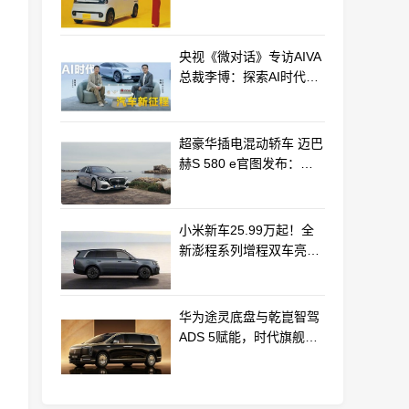
最远能跑320km
央视《微对话》专访AIVA
总裁李博：探索AI时代汽
车产业新路径
超豪华插电混动轿车 迈巴
赫S 580 e官图发布：老
钱风浓郁
小米新车25.99万起！全
新澎程系列增程双车亮相
动力电池等核心供应商曝
光
华为途灵底盘与乾崑智驾
ADS 5赋能，时代旗舰
MPV尊界V800、680上市