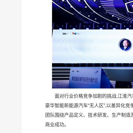
面对行业价格竞争加剧的挑战,江淮汽
豪华智能新能源汽车“无人区”,以差异化
团队围绕产品定义、技术研发、生产制造及
商业成功。