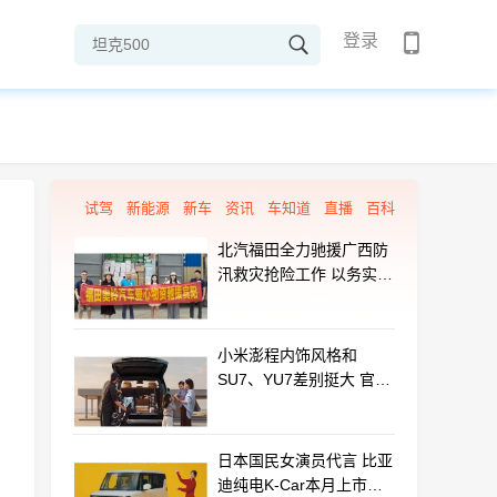
登录
试驾
新能源
新车
资讯
车知道
直播
百科
北汽福田全力驰援广西防
汛救灾抢险工作 以务实行
动守护群众平安
小米澎程内饰风格和
SU7、YU7差别挺大 官方
揭秘设计初衷
日本国民女演员代言 比亚
迪纯电K-Car本月上市：