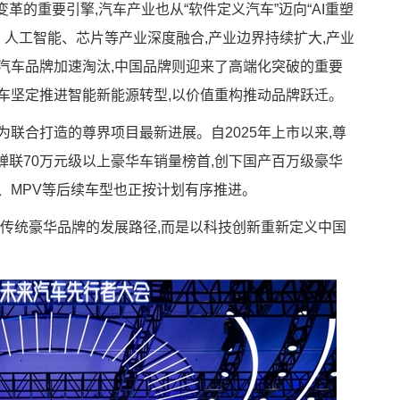
业变革的重要引擎,汽车产业也从“软件定义汽车”迈向“AI重塑
、人工智能、芯片等产业深度融合,产业边界持续扩大,产业
汽车品牌加速淘汰,中国品牌则迎来了高端化突破的重要
车坚定推进智能新能源转型,以价值重构推动品牌跃迁。
为联合打造的尊界项目最新进展。自2025年上市以来,尊
个月蝉联70万元级以上豪华车销量榜首,创下国产百万级豪华
、MPV等后续车型也正按计划有序推进。
制传统豪华品牌的发展路径,而是以科技创新重新定义中国