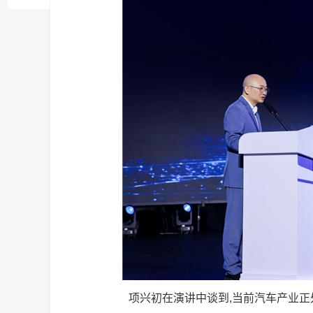
项兴初在演讲中谈到,当前汽车产业正