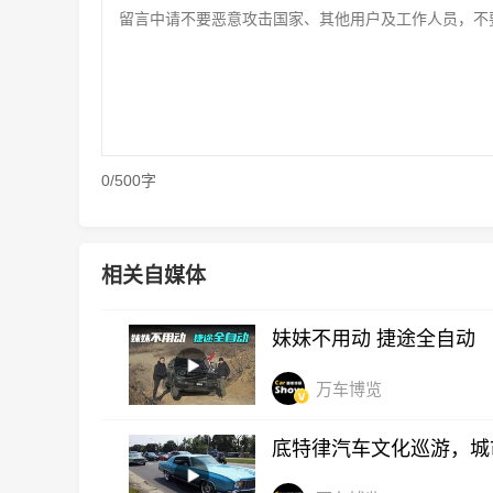
0/500字
相关自媒体
妹妹不用动 捷途全自动
万车博览
底特律汽车文化巡游，城