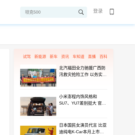
登录
试驾
新能源
新车
资讯
车知道
直播
百科
北汽福田全力驰援广西防
汛救灾抢险工作 以务实行
动守护群众平安
小米澎程内饰风格和
SU7、YU7差别挺大 官方
揭秘设计初衷
日本国民女演员代言 比亚
迪纯电K-Car本月上市：