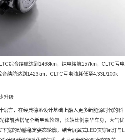
LTC综合续航达到1468km，纯电续航157km，CLTC亏电
TC综合续航达到1423km，CLTC亏电油耗低至4.33L/100k
步升级
设计语言，在经典德系设计基础上融入更多新能源时代的科
动感光律前脸搭配全新星动轮毂，长轴比例豪华车身，大气优
上窄下宽的动感稳定姿态轮廓，结合展翼式LED贯穿尾灯与L