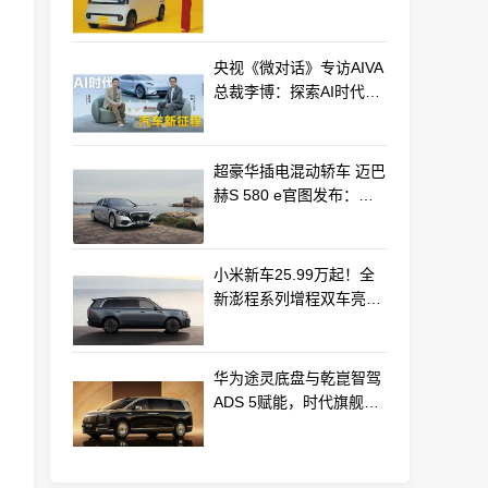
最远能跑320km
央视《微对话》专访AIVA
总裁李博：探索AI时代汽
车产业新路径
超豪华插电混动轿车 迈巴
赫S 580 e官图发布：老
钱风浓郁
小米新车25.99万起！全
新澎程系列增程双车亮相
动力电池等核心供应商曝
光
华为途灵底盘与乾崑智驾
ADS 5赋能，时代旗舰
MPV尊界V800、680上市