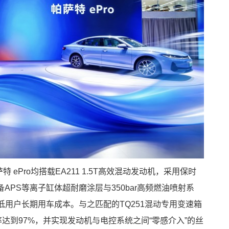
特 ePro均搭载EA211 1.5T高效混动发动机，采用保时
APS等离子缸体超耐磨涂层与350bar高频燃油喷射系
低用户长期用车成本。与之匹配的TQ251混动专用变速箱
率达到97%，并实现发动机与电控系统之间“零感介入”的丝