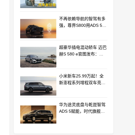
车产业新路径
不再依赖导航的智驾有多
强，尊界S800用ADS 5实
车测验给出答案
超豪华插电混动轿车 迈巴
赫S 580 e官图发布：老
钱风浓郁
小米新车25.99万起！全
新澎程系列增程双车亮相
动力电池等核心供应商曝
光
华为途灵底盘与乾崑智驾
ADS 5赋能，时代旗舰
MPV尊界V800、680上市