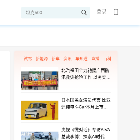
登录
试驾
新能源
新车
资讯
车知道
直播
百科
北汽福田全力驰援广西防
汛救灾抢险工作 以务实行
动守护群众平安
日本国民女演员代言 比亚
迪纯电K-Car本月上市：
最远能跑320km
央视《微对话》专访AIVA
总裁李博：探索AI时代汽