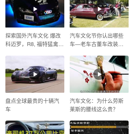
探索国外汽车文化 爆改
汽车文化节你认出哪些
科迈罗，R8, 福特猛禽
车—老车古董车改装车
太爽了 感觉自己在速度
巡游
与激情电影里 ！
盘点全球最贵的十辆汽
汽车文化：为什么劳斯
车
莱斯的腰线这么贵？