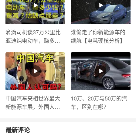
滴滴司机谈37万公里比
谁偷走了你新能源车的
亚迪纯电动车，赚多少
续航【电耗硬核分析】
钱？电池衰减？优缺点
有哪些？
中国汽车亮相世界最大
10万、20万与50万的汽
新能源车展，外国人怎
车，区别在哪？
么看？魏牌WEY Coffee
01
最新评论