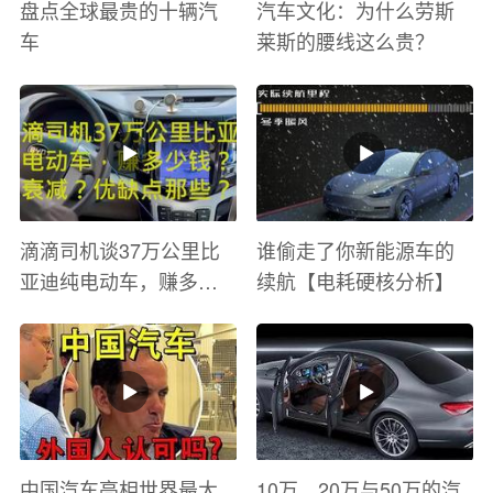
盘点全球最贵的十辆汽
汽车文化：为什么劳斯
车
莱斯的腰线这么贵？
滴滴司机谈37万公里比
谁偷走了你新能源车的
亚迪纯电动车，赚多少
续航【电耗硬核分析】
钱？电池衰减？优缺点
有哪些？
中国汽车亮相世界最大
10万、20万与50万的汽