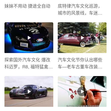
妹妹不用动 捷途全自动
底特律汽车文化巡游，
城市的风景线，车迷的
盛宴
探索国外汽车文化 爆改
汽车文化节你认出哪些
科迈罗，R8, 福特猛禽
车—老车古董车改装车
太爽了 感觉自己在速度
巡游
与激情电影里 ！