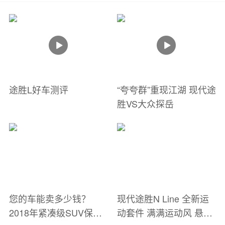
途胜L好车测评
“夸夸群”重现江湖 现代途
胜VS大众探岳
您的车能卖多少钱？
现代途胜N Line 全新运
2018年紧凑级SUV保值
动套件 满满运动风 悬挂