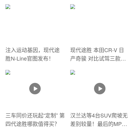
率TOP10
一同增强
注入运动基因，现代途
现代途胜 本田CR-V 日
胜N-Line官图发布！
产奇骏 对比试驾三款日
韩系紧凑级SUV
三车同价还玩起“定制” 第
汉兰达等4台SUV爬坡无
四代途胜哪款值得买？
差别较量！最后的MPV
算送的