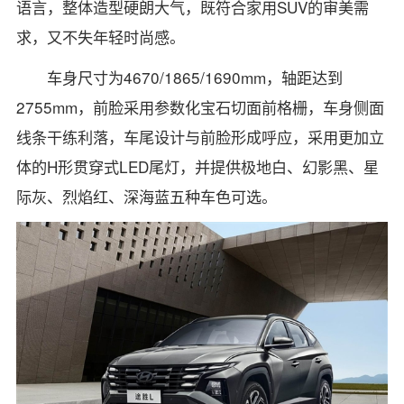
语言，整体造型硬朗大气，既符合家用SUV的审美需
求，又不失年轻时尚感。
车身尺寸为4670/1865/1690mm，轴距达到
2755mm，前脸采用参数化宝石切面前格栅，车身侧面
线条干练利落，车尾设计与前脸形成呼应，采用更加立
体的H形贯穿式LED尾灯，并提供极地白、幻影黑、星
际灰、烈焰红、深海蓝五种车色可选。