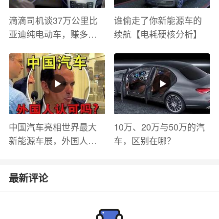
滴滴司机谈37万公里比
谁偷走了你新能源车的
亚迪纯电动车，赚多少
续航【电耗硬核分析】
钱？电池衰减？优缺点
有哪些？
中国汽车亮相世界最大
10万、20万与50万的汽
新能源车展，外国人怎
车，区别在哪？
么看？魏牌WEY Coffee
01
最新评论