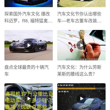
探索国外汽车文化 爆改
汽车文化节你认出哪些
科迈罗，R8, 福特猛禽
车—老车古董车改装车
太爽了 感觉自己在速度
巡游
与激情电影里 ！
盘点全球最贵的十辆汽
汽车文化：为什么劳斯
车
莱斯的腰线这么贵？