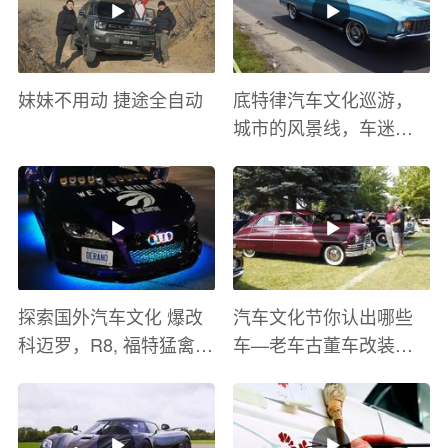
妹妹不用动 捷途全自动
底特律汽车文化巡游，
城市的风景线，车迷的
盛宴
探索国外汽车文化 爆改
汽车文化节你认出哪些
科迈罗，R8, 福特猛禽
车—老车古董车改装车
太爽了 感觉自己在速度
巡游
与激情电影里 ！