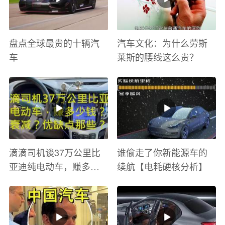
盘点全球最贵的十辆汽
汽车文化：为什么劳斯
车
莱斯的腰线这么贵？
滴滴司机谈37万公里比
谁偷走了你新能源车的
亚迪纯电动车，赚多少
续航【电耗硬核分析】
钱？电池衰减？优缺点
有哪些？