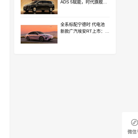
ADS 5赋能，时代旗舰
MPV尊界V800、680上市
全系标配宁德时 代电池
新款广汽埃安RT上市：
9.98万起
微信