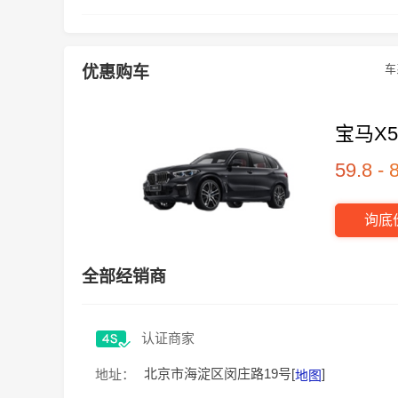
车
优惠购车
宝马X
59.8 -
询底
全部经销商
认证商家
北京市海淀区闵庄路19号[
]
地址：
地图