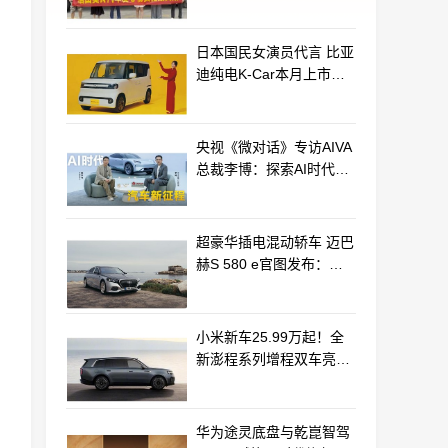
动守护群众平安
日本国民女演员代言 比亚
迪纯电K-Car本月上市：
最远能跑320km
央视《微对话》专访AIVA
总裁李博：探索AI时代汽
车产业新路径
超豪华插电混动轿车 迈巴
赫S 580 e官图发布：老
钱风浓郁
小米新车25.99万起！全
新澎程系列增程双车亮相
动力电池等核心供应商曝
光
华为途灵底盘与乾崑智驾