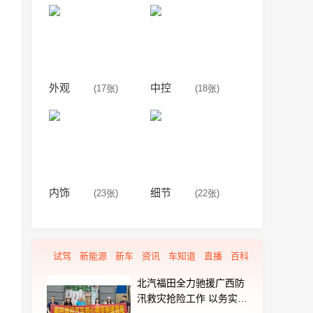
外观
中控
(17张)
(18张)
内饰
细节
(23张)
(22张)
试驾
新能源
新车
资讯
车知道
直播
百科
北汽福田全力驰援广西防
汛救灾抢险工作 以务实行