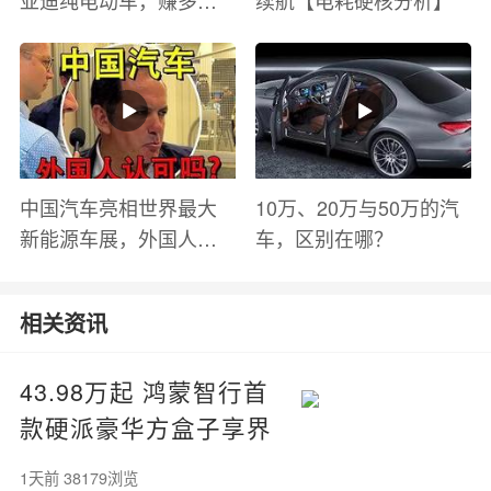
钱？电池衰减？优缺点
有哪些？
中国汽车亮相世界最大
10万、20万与50万的汽
新能源车展，外国人怎
车，区别在哪？
么看？魏牌WEY Coffee
01
相关资讯
43.98万起 鸿蒙智行首
款硬派豪华方盒子享界
G9预售
1天前 38179浏览