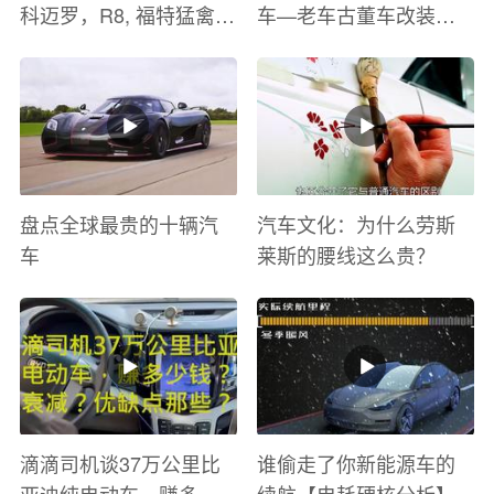
科迈罗，R8, 福特猛禽
车—老车古董车改装车
太爽了 感觉自己在速度
巡游
与激情电影里 ！
盘点全球最贵的十辆汽
汽车文化：为什么劳斯
车
莱斯的腰线这么贵？
滴滴司机谈37万公里比
谁偷走了你新能源车的
亚迪纯电动车，赚多少
续航【电耗硬核分析】