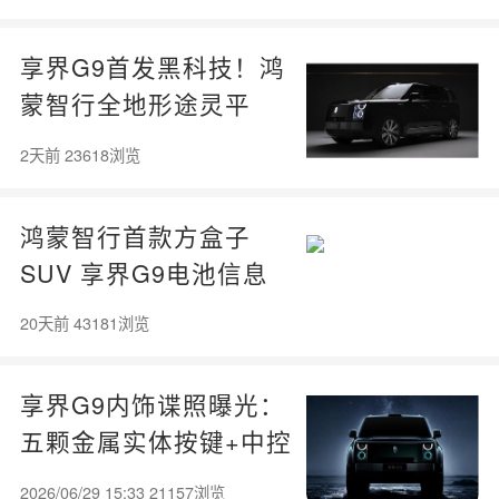
享界G9首发黑科技！鸿
蒙智行全地形途灵平
台：80km/h过冻土飞坡
2天前 23618浏览
不打滑
鸿蒙智行首款方盒子
SUV 享界G9电池信息
公布：纯电120度
20天前 43181浏览
享界G9内饰谍照曝光：
五颗金属实体按键+中控
双扶手
2026/06/29 15:33 21157浏览