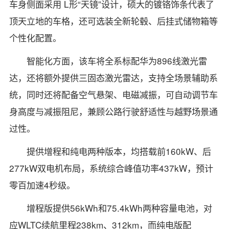
车身侧面采用 L形“天镜”设计，硕大的镀铬饰条代表了
顶天立地的车格，还可选装全新轮毂、后挂式储物箱等
个性化配置。
智能化方面，该车将全系标配华为896线激光雷
达，还将额外提供三固态激光雷达，支持全场景辅助系
统，同时还将配备空气悬架、电磁减振，可自动调节车
身高度与减振阻尼，兼顾公路行驶舒适性与越野场景通
过性。
提供增程和纯电两种版本，均搭载前160kW、后
277kW双电机布局，系统综合峰值功率437kW，预计
零百加速4秒级。
增程版提供56kWh和75.4kWh两种容量电池，对
应WLTC续航里程238km、312km，而纯电版配