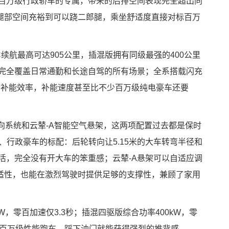
类百万级行政轿车的专属，带来的后排空间表现完全超出同
腿部空间充裕到可以跷二郎腿，乘坐舒适度直接对标百万
续航最高可达905公里，插混版拥有同级最强的400公里
，完全覆盖日常通勤和长途自驾的所有场景；全系搭载闪充
%的补能效率，补能速度甚至比不少百万级纯电豪车还要
向系统和云辇-A智能空气悬架，这两项配置过去都是保时
性能、行政豪车的标配：后轮转向让5.15米的大车转弯半径和
活，完全没有开大车的笨重感；云辇-A悬架可以自适应调
适性，也能在激烈驾驶时提供足够的支撑性，兼顾了家用
W，零百加速仅3.3秒；插混四驱版综合功率400kW，零
标百万级性能跑车，踩下油门就能获得强烈的推背感。