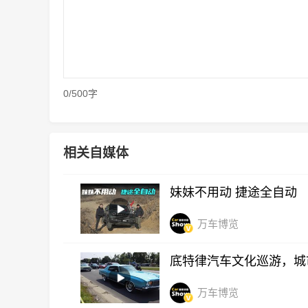
0/500字
相关自媒体
妹妹不用动 捷途全自动
万车博览
底特律汽车文化巡游，城
万车博览