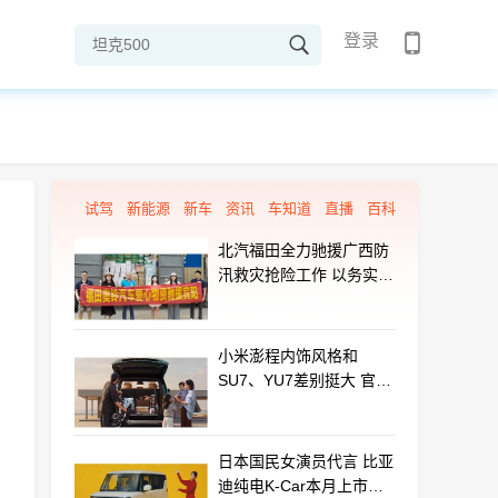
登录
试驾
新能源
新车
资讯
车知道
直播
百科
北汽福田全力驰援广西防
汛救灾抢险工作 以务实行
动守护群众平安
小米澎程内饰风格和
SU7、YU7差别挺大 官方
揭秘设计初衷
日本国民女演员代言 比亚
迪纯电K-Car本月上市：