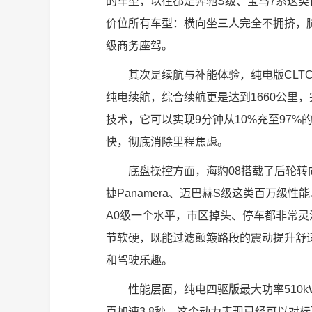
的车型，以往都是奔驰S级、宝马7系这
价位所有车型：横向坐三人完全不拥挤，
级商务座驾。
其次是续航与补能体验，纯电版CLTC
纯电续航，综合续航更是达到1660公里
技术，它可以实现9分钟从10%充至97
快，彻底消除里程焦虑。
底盘操控方面，海豹08搭载了后轮转
捷Panamera、迈巴赫S级这类百万级
A0级一个水平，市区掉头、停车都非常灵
节软硬，既能过滤颠簸路段的震动提升舒
和驾驶乐趣。
性能层面，纯电四驱版最大功率510k
百加速3.8秒，这个动力表现已经可以对