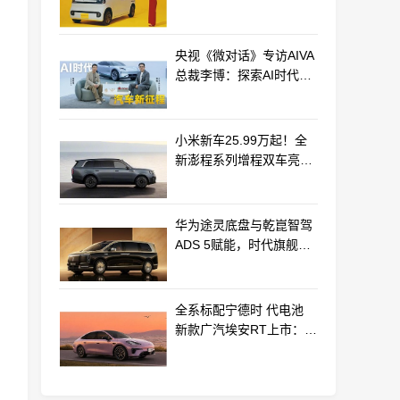
最远能跑320km
央视《微对话》专访AIVA
总裁李博：探索AI时代汽
车产业新路径
小米新车25.99万起！全
新澎程系列增程双车亮相
动力电池等核心供应商曝
光
华为途灵底盘与乾崑智驾
ADS 5赋能，时代旗舰
MPV尊界V800、680上市
全系标配宁德时 代电池
新款广汽埃安RT上市：
9.98万起