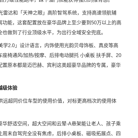
激光雷达和「天神之眼」高阶智驾系统，支持高速领航辅
驾功能，这套配置放在豪华品牌上至少要到50万以上的高
全也做到了行业顶级水平，为出行全域安全兜底。
美学2.0」设计语言，内饰使用光韵贝母饰板、真皮等高
椅通风/加热/按摩、后排电动腿托 小桌板 扶手屏、20
配置原本都是迈巴赫、宾利这类超豪华品牌的专属，豪华
越级体验
提供远超同价位车型的使用价值，对标更高档次的使用体
豪华舒适空间，超大空间和云辇-A悬架能让老人、孩子乘
让周末自驾完全没有焦虑，后排小桌板、磁吸拓展点、四