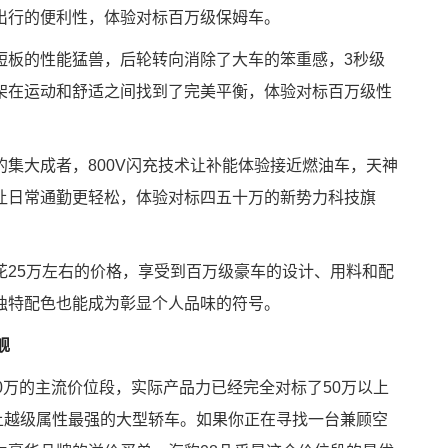
出行的便利性，体验对标百万级保姆车。
短板的性能猛兽，后轮转向消除了大车的笨重感，3秒级
悬架在运动和舒适之间找到了完美平衡，体验对标百万级性
集大成者，800V闪充技术让补能体验接近燃油车，天神
让日常通勤更轻松，体验对标四五十万的新势力科技旗
花25万左右的价格，享受到百万级豪车的设计、用料和配
独特配色也能成为彰显个人品味的符号。
舰
30万的主流价位段，实际产品力已经完全对标了50万以上
上越级属性最强的大型轿车。如果你正在寻找一台兼顾空