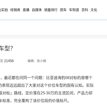
|实拍
经销商
直播
自媒体
销量排行
团车
车知道
百科
文化
车型？
21458
览
编辑：张小娟
费者，最近都在问同一个问题：比亚迪海豹08对标的是哪个
的表现远远超出了大家对这个价位车型的固有认知。实际
级对标」路线，定价落在25-30万的主流区间，产品力却
轿车标准，完全重构了该价位段的价值标尺。