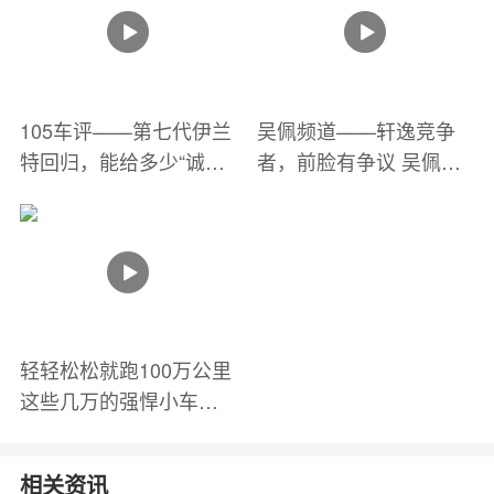
105车评——第七代伊兰
吴佩频道——轩逸竞争
特回归，能给多少“诚
者，前脸有争议 吴佩今
意”？
天体验伊兰特
轻轻松松就跑100万公里
这些几万的强悍小车你
可能忽略了
相关资讯