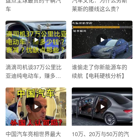
车
莱斯的腰线这么贵？
滴滴司机谈37万公里比
谁偷走了你新能源车的
亚迪纯电动车，赚多少
续航【电耗硬核分析】
钱？电池衰减？优缺点
有哪些？
中国汽车亮相世界最大
10万、20万与50万的汽