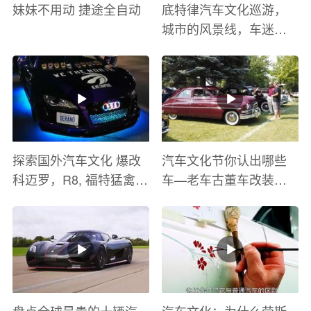
妹妹不用动 捷途全自动
底特律汽车文化巡游，
城市的风景线，车迷的
盛宴
探索国外汽车文化 爆改
汽车文化节你认出哪些
科迈罗，R8, 福特猛禽
车—老车古董车改装车
太爽了 感觉自己在速度
巡游
与激情电影里 ！
盘点全球最贵的十辆汽
汽车文化：为什么劳斯