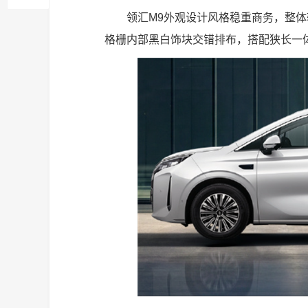
领汇M9外观设计风格稳重商务，整
格栅内部黑白饰块交错排布，搭配狭长一体