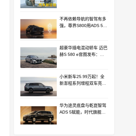
车产业新路径
不再依赖导航的智驾有多
强，尊界S800用ADS 5实
车测验给出答案
超豪华插电混动轿车 迈巴
赫S 580 e官图发布：老
钱风浓郁
小米新车25.99万起！全
新澎程系列增程双车亮相
动力电池等核心供应商曝
光
华为途灵底盘与乾崑智驾
ADS 5赋能，时代旗舰
MPV尊界V800、680上市