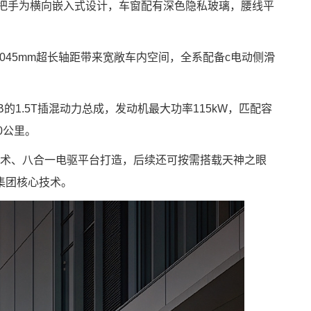
门把手为横向嵌入式设计，车窗配有深色隐私玻璃，腰线平
mm，3045mm超长轴距带来宽敞车内空间，全系配备c电动侧滑
B的1.5T插混动力总成，发动机最大功率115kW，匹配容
60公里。
动技术、八合一电驱平台打造，后续还可按需搭载天神之眼
集团核心技术。