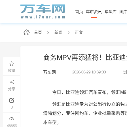
首页
车市资讯
车型库
图库
首页
新闻
正文
商务MPV再添猛将！比亚迪全
收藏
万车网
2026-06-29 10:39:00
浏
分享
今日，比亚迪领汇汽车宣布，领汇M9商
领汇是比亚迪专为对公出行设立的独
0
清晰划分，专注网约车、企业批量采购等
本车型。
45583