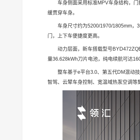
车身侧面采用标准MPV车身结构，
缓贯穿车身。
车身尺寸约为5200/1970/1805
门，上下车便捷度更高。
动力层面，新车搭载型号BYD472ZQ
量36.628kWh刀片电池，纯电续航可达1
整车基于e平台3.0、第五代DM混
智驾、云辇车身控制、宽温域热泵空调等