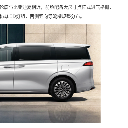
体轮廓与比亚迪夏相近，前脸配备大尺寸点阵式进气格栅，
式LED灯组，两侧竖向导流槽规整分布。