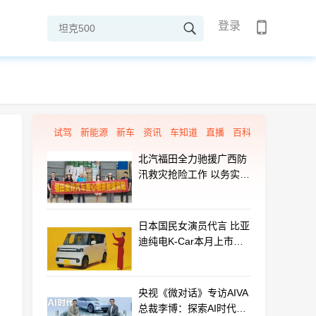
登录
试驾
新能源
新车
资讯
车知道
直播
百科
北汽福田全力驰援广西防
汛救灾抢险工作 以务实行
动守护群众平安
日本国民女演员代言 比亚
迪纯电K-Car本月上市：
最远能跑320km
央视《微对话》专访AIVA
总裁李博：探索AI时代汽