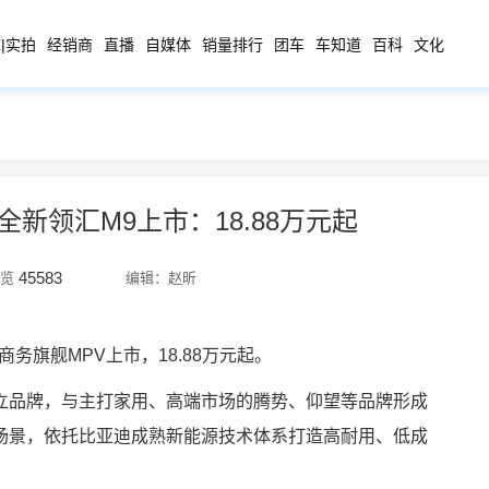
|实拍
经销商
直播
自媒体
销量排行
团车
车知道
百科
文化
新领汇M9上市：18.88万元起
45583
览
编辑：赵昕
务旗舰MPV上市，18.88万元起。
立品牌，与主打家用、高端市场的腾势、仰望等品牌形成
场景，依托比亚迪成熟新能源技术体系打造高耐用、低成