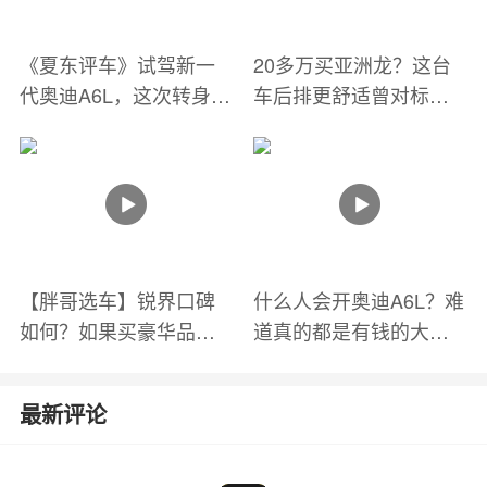
《夏东评车》试驾新一
20多万买亚洲龙？这台
代奥迪A6L，这次转身华
车后排更舒适曾对标
丽吗？
A6L！怎么选？
【胖哥选车】锐界口碑
什么人会开奥迪A6L？难
如何？如果买豪华品牌
道真的都是有钱的大
呢？“56E”谁更好？
叔？
最新评论