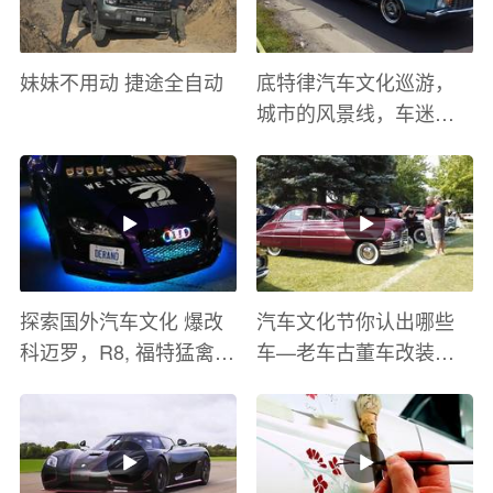
妹妹不用动 捷途全自动
底特律汽车文化巡游，
城市的风景线，车迷的
盛宴
探索国外汽车文化 爆改
汽车文化节你认出哪些
科迈罗，R8, 福特猛禽
车—老车古董车改装车
太爽了 感觉自己在速度
巡游
与激情电影里 ！