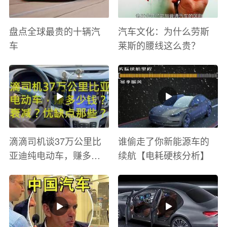
盘点全球最贵的十辆汽
汽车文化：为什么劳斯
车
莱斯的腰线这么贵？
滴滴司机谈37万公里比
谁偷走了你新能源车的
亚迪纯电动车，赚多少
续航【电耗硬核分析】
钱？电池衰减？优缺点
有哪些？