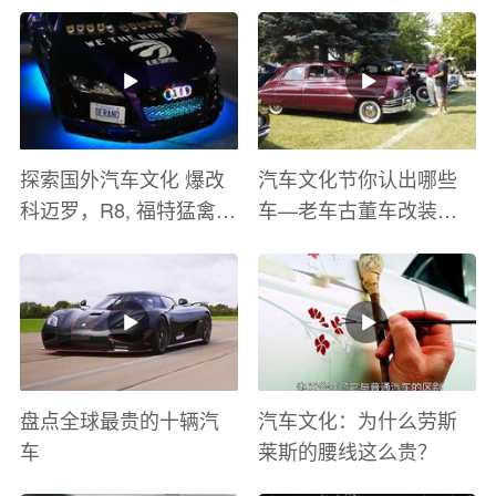
探索国外汽车文化 爆改
汽车文化节你认出哪些
科迈罗，R8, 福特猛禽
车—老车古董车改装车
太爽了 感觉自己在速度
巡游
与激情电影里 ！
盘点全球最贵的十辆汽
汽车文化：为什么劳斯
车
莱斯的腰线这么贵？