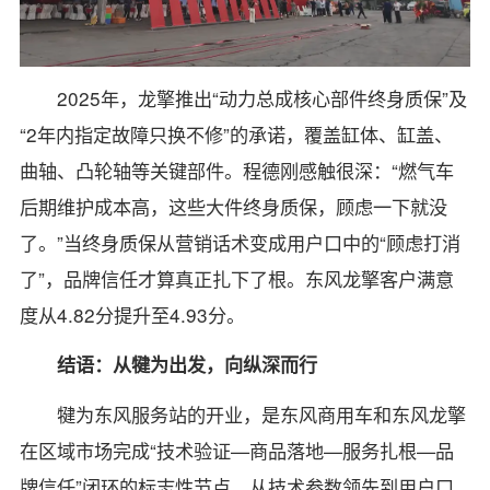
2025年，龙擎推出“动力总成核心部件终身质保”及
“2年内指定故障只换不修”的承诺，覆盖缸体、缸盖、
曲轴、凸轮轴等关键部件。程德刚感触很深：“燃气车
后期维护成本高，这些大件终身质保，顾虑一下就没
了。”当终身质保从营销话术变成用户口中的“顾虑打消
了”，品牌信任才算真正扎下了根。东风龙擎客户满意
度从4.82分提升至4.93分。
结语：从犍为出发，向纵深而行
犍为东风服务站的开业，是东风商用车和东风龙擎
在区域市场完成“技术验证—商品落地—服务扎根—品
牌信任”闭环的标志性节点。从技术参数领先到用户口