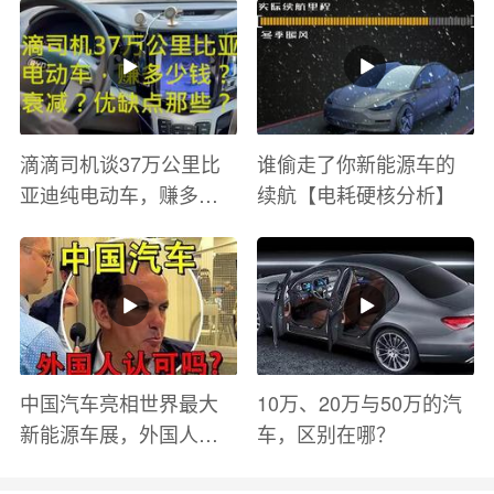
滴滴司机谈37万公里比
谁偷走了你新能源车的
亚迪纯电动车，赚多少
续航【电耗硬核分析】
钱？电池衰减？优缺点
有哪些？
中国汽车亮相世界最大
10万、20万与50万的汽
新能源车展，外国人怎
车，区别在哪？
么看？魏牌WEY Coffee