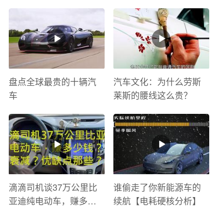
太爽了 感觉自己在速度
巡游
与激情电影里 ！
盘点全球最贵的十辆汽
汽车文化：为什么劳斯
车
莱斯的腰线这么贵？
滴滴司机谈37万公里比
谁偷走了你新能源车的
亚迪纯电动车，赚多少
续航【电耗硬核分析】
钱？电池衰减？优缺点