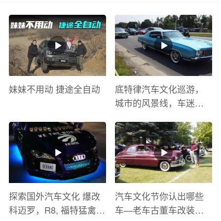
妹妹不用动 捷途全自动
底特律汽车文化巡游，
城市的风景线，车迷的
盛宴
探索国外汽车文化 爆改
汽车文化节你认出哪些
科迈罗，R8, 福特猛禽
车—老车古董车改装车