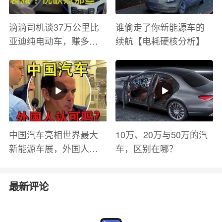
滴滴司机谈37万公里比
谁偷走了你新能源车的
亚迪纯电动车，赚多少
续航【电耗硬核分析】
钱？电池衰减？优缺点
有哪些？
中国汽车亮相世界最大
10万、20万与50万的汽
新能源车展，外国人怎
车，区别在哪？
么看？魏牌WEY Coffee
01
最新评论