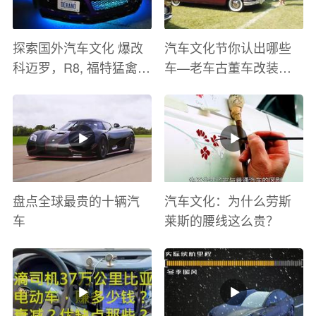
探索国外汽车文化 爆改
汽车文化节你认出哪些
科迈罗，R8, 福特猛禽
车—老车古董车改装车
太爽了 感觉自己在速度
巡游
与激情电影里 ！
盘点全球最贵的十辆汽
汽车文化：为什么劳斯
车
莱斯的腰线这么贵？