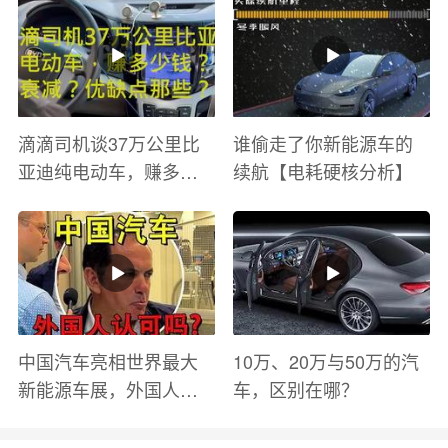
滴滴司机谈37万公里比
谁偷走了你新能源车的
亚迪纯电动车，赚多少
续航【电耗硬核分析】
钱？电池衰减？优缺点
有哪些？
中国汽车亮相世界最大
10万、20万与50万的汽
新能源车展，外国人怎
车，区别在哪？
么看？魏牌WEY Coffee
01