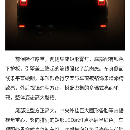
前保险杠厚重，两侧集成矩形雾灯，底部配有银色
下护板，引擎盖上隆起的筋线强化了肌肉感。车身侧面
线条平直硬朗，车顶银色行李架与车窗镀铬饰条增添精
致感，外后视镜造型方正，搭配密集的多辐式亮面轮
毂，整体姿态高大魁梧。
尾部造型方正高大，中央外挂巨大圆形备胎罩占据
视觉重心，竖向排列的矩形LED尾灯点亮后呈红色，车
顶配备贯穿式高位刹车灯，底部横向红色反光条与前脸