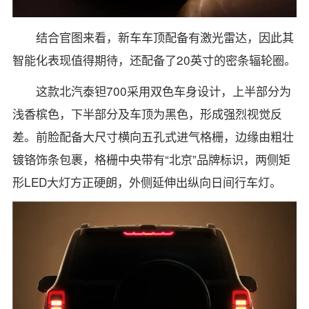
结合官图来看，新车车顶配备有激光雷达，因此其
智能化表现值得期待，还配备了20英寸的密条辐轮圈。
这款北汽泰钽700采用双色车身设计，上半部分为
浅香槟色，下半部分及车顶为黑色，形成强烈视觉反
差。前脸配备大尺寸横向五孔式进气格栅，边缘由粗壮
镀铬饰条包裹，格栅中央带有“北京”品牌标识，两侧矩
形LED大灯方正硬朗，外侧延伸出纵向日间行车灯。