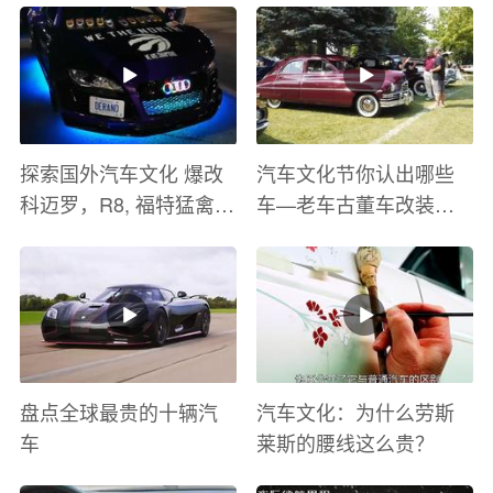
探索国外汽车文化 爆改
汽车文化节你认出哪些
科迈罗，R8, 福特猛禽
车—老车古董车改装车
太爽了 感觉自己在速度
巡游
与激情电影里 ！
盘点全球最贵的十辆汽
汽车文化：为什么劳斯
车
莱斯的腰线这么贵？