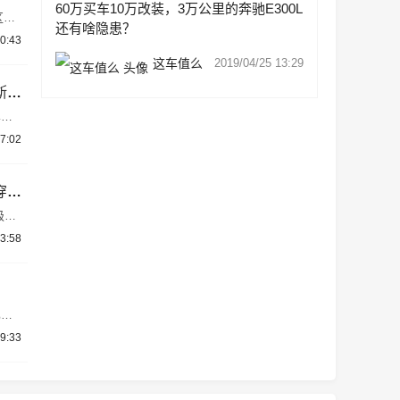
60万买车10万改装，3万公里的奔驰E300L
区间
还有啥隐患？
横幅
0:43
这车值么
2019/04/25 13:29
车还
长轴
E脉相承 经典驭时而进——国产全新梅赛德斯-奔驰长轴距E级车在北京奔驰荣耀下线
车打
）在
7:02
年内上市！全新奔驰E级谍照曝光 或采用贯穿式LED灯带
级的
轴距
3:58
比如
驰E
9:33
为例，