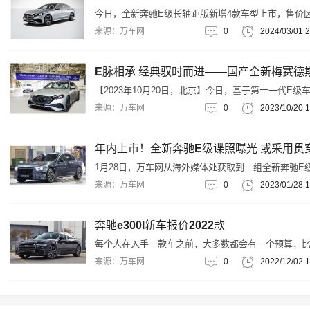
开启高质量发展新篇章。
今日，全新奔驰E级长轴距版新增4款车型上市，售价
为47.50-59.98万。外观方面，新车提供网状格栅及多
来源：万车网
0
2024/03/01 2
格栅两种，网状格栅内嵌大标，格栅内还将融入LED光
源，搭配最新大灯，下方波浪灯带造型非常抢眼。新
提供“流星掠影”光毯及LED星辉射灯。车身尺寸方面，
版长宽高分别为5092*1880*1493mm，轴距3094mm。
【2023年10月20日，北京】今日，基于第十一代E级
造的国产全新梅赛德斯-奔驰长轴距E级车（代号V214
来源：万车网
0
2023/10/20 1
北京奔驰荣耀下线
1月28日，万车网从海外媒体处获取到一组全新奔驰E
最新测试谍照。据悉，奔驰官方此前曾表示，全新长
来源：万车网
0
2023/01/28 1
奔驰E级将于2023年内上市。
奔驰e300l新车报价2022款
每个人在入手一款车之前，大多数都会有一个预算，
奔驰E级 300的价格是怎么样？那么我们不妨就先以奔
来源：万车网
0
2022/12/02 1
级 300的2022款 改款 E 300 L 运动豪华型这款车型
来看看2022款奔驰E级 300的报价是多少钱。