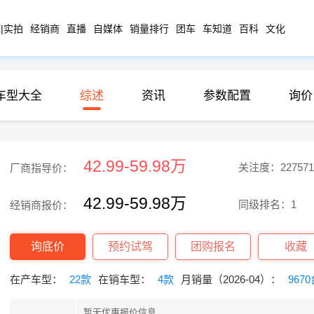
|实拍
经销商
直播
自媒体
销量排行
团车
车知道
百科
文化
车型大全
综述
资讯
参数配置
询价
42.99-59.98万
关注度：227571
厂商指导价：
42.99-59.98万
同级排名：1
经销商报价：
询底价
预约试驾
团购报名
收藏
在产车型：
22款
在销车型：
4款
月销量（2026-04）：
967
暂无优惠报价信息