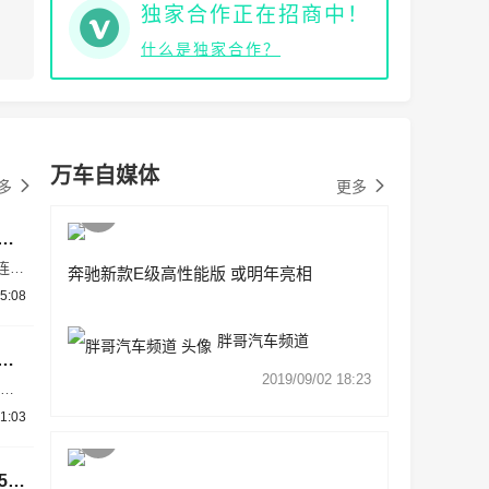
独家合作正在招商中！
什么是独家合作？
万车自媒体
多
更多
促发展 北京奔驰圆满达成首季经营目标
连迎
奔驰新款E级高性能版 或明年亮相
50
5:08
胖哥汽车频道
拾阶而上攀新高 ——北京奔驰整车累计产量突破五百万辆
2019/09/02 18:23
E级
关。
1:03
万台发
动机
录，
全新奔驰E级长轴距版新增车型上市 售价47.50-59.98万