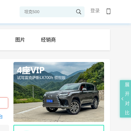
登录
图片
经销商
展
开
对
比
0台