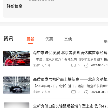
降价信息
资讯
最新
优惠
其他
更
稳中求进
一季度，北京奔驰汽车有限公司（简称“北京奔驰”）接
来新的里程碑，全新长轴距插电式混合动力E级车（E 3
来源：万车网
0
2024/04/17 1
e L）的成功下线助力其稳步推进电动化战略。
高质量发展
【2024年3月7日，北京】近日，随着一辆全新长轴距
车驶下生产线，北京奔驰整车累计产量突破500万辆大
来源：万车网
0
2024/03/08 1
去年四季度，该车型搭载的M254发动机荣载“第五百
动机”之誉下线。基于此，北京奔驰正式迈入整车与发
产量“双500万”新时代，再度刷新“百万”产量周期新纪