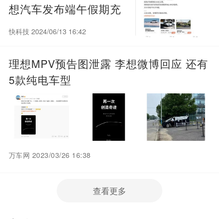
想汽车发布端午假期充
电报告
快科技 2024/06/13 16:42
理想MPV预告图泄露 李想微博回应 还有
5款纯电车型
万车网 2023/03/26 16:38
查看更多