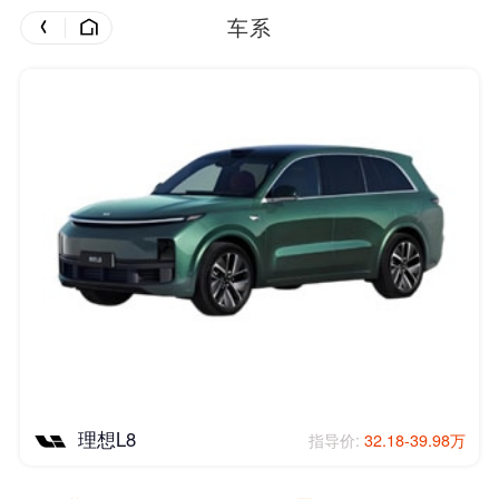
车系
理想L8
指导价:
32.18-39.98万