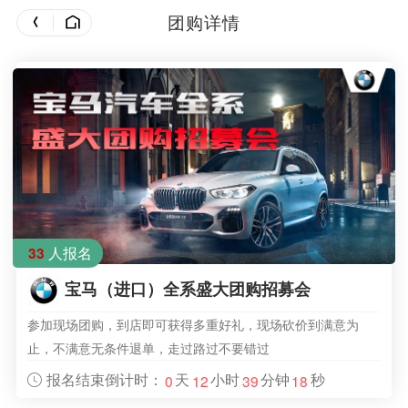
团购详情
人报名
33
宝马（进口）全系盛大团购招募会
参加现场团购，到店即可获得多重好礼，现场砍价到满意为
止，不满意无条件退单，走过路过不要错过
报名结束倒计时：
天
小时
分钟
秒
0
12
39
18