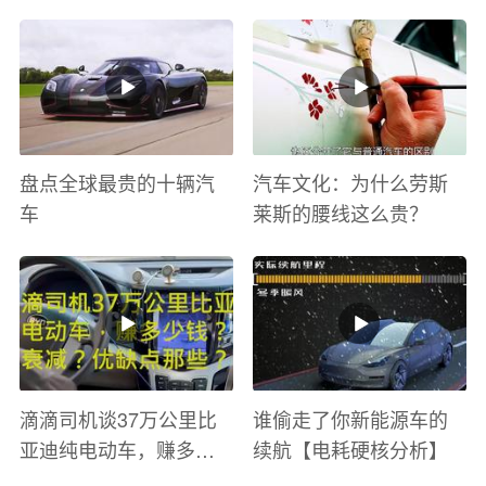
太爽了 感觉自己在速度
巡游
与激情电影里 ！
盘点全球最贵的十辆汽
汽车文化：为什么劳斯
车
莱斯的腰线这么贵？
滴滴司机谈37万公里比
谁偷走了你新能源车的
亚迪纯电动车，赚多少
续航【电耗硬核分析】
钱？电池衰减？优缺点