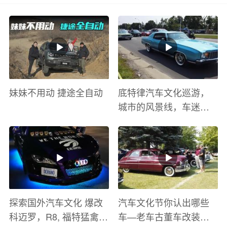
妹妹不用动 捷途全自动
底特律汽车文化巡游，
城市的风景线，车迷的
盛宴
探索国外汽车文化 爆改
汽车文化节你认出哪些
科迈罗，R8, 福特猛禽
车—老车古董车改装车