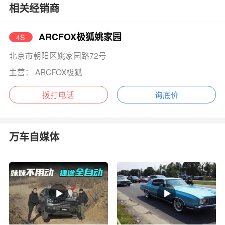
相关经销商
ARCFOX极狐姚家园
4S
北京市朝阳区姚家园路72号
主营： ARCFOX极狐
拨打电话
询底价
万车自媒体