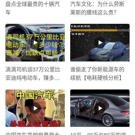
盘点全球最贵的十辆汽
汽车文化：为什么劳斯
车
莱斯的腰线这么贵？
滴滴司机谈37万公里比
谁偷走了你新能源车的
亚迪纯电动车，赚多少
续航【电耗硬核分析】
钱？电池衰减？优缺点
有哪些？
中国汽车亮相世界最大
10万、20万与50万的汽