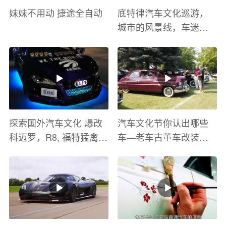
妹妹不用动 捷途全自动
底特律汽车文化巡游，
城市的风景线，车迷的
盛宴
探索国外汽车文化 爆改
汽车文化节你认出哪些
科迈罗，R8, 福特猛禽
车—老车古董车改装车
太爽了 感觉自己在速度
巡游
与激情电影里 ！