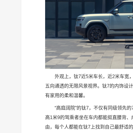
外观上，钛7近5米车长，近2米车宽
五向通透的无限风景视界。钛7的内饰设计
有家用的柔和温馨。
“高庭阔院”的钛7，不仅有同级领先的
高1米9的驾乘者坐在车内都能挺直腰背
由，每个人都能在钛7上找到自己最舒适