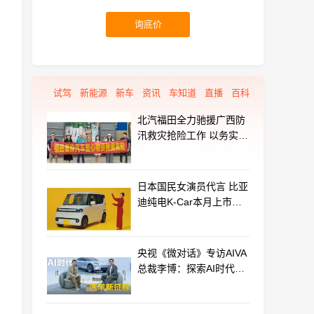
询底价
试驾
新能源
新车
资讯
车知道
直播
百科
北汽福田全力驰援广西防
汛救灾抢险工作 以务实行
动守护群众平安
日本国民女演员代言 比亚
迪纯电K-Car本月上市：
最远能跑320km
央视《微对话》专访AIVA
总裁李博：探索AI时代汽
车产业新路径