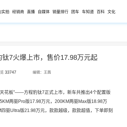
|实拍
经销商
直播
自媒体
销量排行
团车
车知道
百科
文化
钛7火爆上市，售价17.98万元起
33747
览
编辑：王茜
座天花板”——方程豹钛7正式上市，新车共推出4个配置版
5KM两驱Pro版17.98万元，200KM两驱Max版18.98万
0KM四驱Ultra版21.98万元，款款越级，款款超值，下单即刻