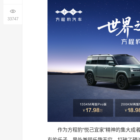
33747
作为方程豹“悦己宜家”精神的集大成
有的乐子，里外兼顾乐趣无穷，打破了硬