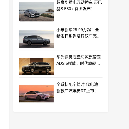
超豪华插电混动轿车 迈巴
赫S 580 e官图发布：老
钱风浓郁
小米新车25.99万起！全
新澎程系列增程双车亮相
动力电池等核心供应商曝
光
华为途灵底盘与乾崑智驾
ADS 5赋能，时代旗舰
MPV尊界V800、680上市
全系标配宁德时 代电池
新款广汽埃安RT上市：
9.98万起