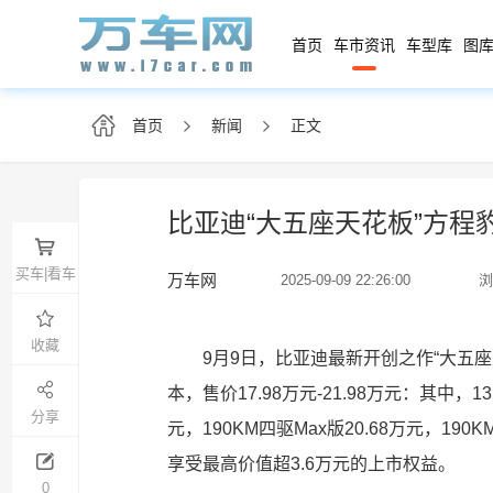
首页
车市资讯
车型库
图库
首页
新闻
正文
比亚迪“大五座天花板”方程豹
买车|看车
万车网
2025-09-09 22:26:00
浏
收藏
9月9日，比亚迪最新开创之作“大五
本，售价17.98万元-21.98万元：其中，13
分享
元，190KM四驱Max版20.68万元，19
享受最高价值超3.6万元的上市权益。
0