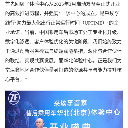
首先回顾了体验中心从2025年3月启动筹备至正式开业
的高效推进历程，并强调：“该中心的成立，是采埃孚
践行‘助力最大化出行正常运行时间（UPTIME）’的企
业承诺。当前，中国乘用车后市场正处于专业化升级、
数字化渗透、客户体验优化的关键阶段，我们始终致力
于通过创新服务模式与终端赋能举措，深化与合作伙伴
的联结，实现共赢发展。而华北体验中心，正是我们为
京津冀地区合作伙伴量身打造的资源共享与能力提升核
心平台。”