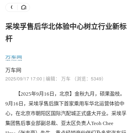
采埃孚售后华北体验中心树立行业新标
杆
万车网
2025/09/17 17:00 | 编辑： 万车 （浏览：5349）
【2025年9月16日，北京】金秋九月，硕果盈枝。
9月16日，采埃孚售后旗下首家乘用车华北运营体验中
心，在北京市朝阳区国际汽配城正式盛大开业。采埃孚
集团售后事业部副总裁、亚太区负责人Teoh Chee