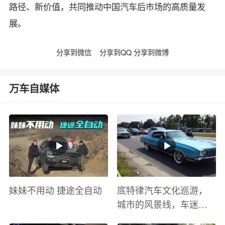
路径、新价值，共同推动中国汽车后市场的高质量发
展。
分享到微信
分享到QQ
分享到微博
万车自媒体
妹妹不用动 捷途全自动
底特律汽车文化巡游，
城市的风景线，车迷的
盛宴