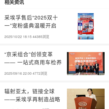
相关资讯
采埃孚售后“2025双十
一”宠粉盛典温暖开启
2025/10/22 18:15 44385浏览
“京采组合”创领变革
—— 一站式商用车检养
修 3.0 新纪元正式开启
2025/09/16 22:00 4772浏览
辐射亚太，链接全球
——采埃孚再制造战略
的中国跃升之路