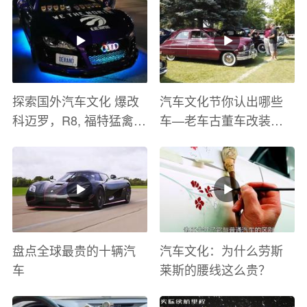
探索国外汽车文化 爆改
汽车文化节你认出哪些
科迈罗，R8, 福特猛禽
车—老车古董车改装车
太爽了 感觉自己在速度
巡游
与激情电影里 ！
盘点全球最贵的十辆汽
汽车文化：为什么劳斯
车
莱斯的腰线这么贵？