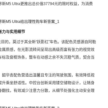
5 Ultra更推出总价值37794元的限时权益，为消费
张力与实用细节
引人注目的，莫过于其全新“跃影红”车色。该配色灵感源自阿勒
金属质感，在光影流转间呈现出高级而富有张力的视觉效
车标及窗框饰条，整车在动感之余不失沉稳气质，契合当
。韶华杏配色营造出温馨且专注的驾驶氛围，有效降低视
提升乘坐舒适性。中控台创新采用镂空储物设计，让随身
身翻找，有效减少注意力分散，从细节处强化主动安全理