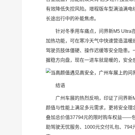
有效降低失控风险。增程版车型满油满电续航
长途出行中的补能焦虑。
针对冬季用车痛点，问界新M5 Ult
加热功能，可在寒冷天气中快速营造温暖
驾驶员肢体僵硬、操作迟缓等安全隐患。
握稳方向盘，现在一进车就是暖的，安全感
结语
广州车展的热烈反响，印证了问界新M5
颜值与性能上满足多元需求，更将安全理
叠加总价值37794元的限时购车权益——包括
助驾驶无忧服务、1000元交付礼包、79