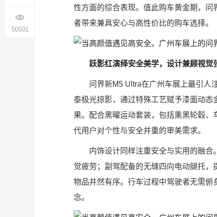
性方面的综合表现。值此购车黄金期，问界新M
者带来兼具安心与高性价比的购车选择。
50501
跃影红演绎安全美学，设计兼顾视觉
问界新M5 Ultra在广州车展上最
泰极光掠影，通过特殊工艺赋予漆面动态
果。配合黑曜运动套装，包括熏黑轮毂、
代用户对个性与安全并重的审美需求。
内饰设计同样注重安全与实用的融合
觉疲劳；副驾配备的无缝四向电动腿托，
物品井然有序。行车过程中驾驶者无需俯
念。