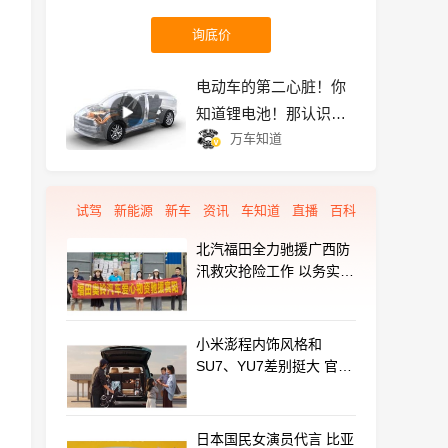
询底价
电动车的第二心脏！你
知道锂电池！那认识
万车知道
4680电池、固态电池
吗？
试驾
新能源
新车
资讯
车知道
直播
百科
北汽福田全力驰援广西防
汛救灾抢险工作 以务实行
动守护群众平安
小米澎程内饰风格和
SU7、YU7差别挺大 官方
揭秘设计初衷
日本国民女演员代言 比亚