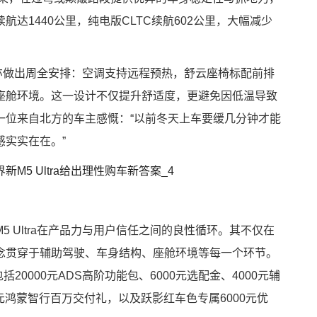
达1440公里，纯电版CLTC续航602公里，大幅减少
ra亦做出周全安排：空调支持远程预热，舒云座椅标配前排
座舱环境。这一设计不仅提升舒适度，更避免因低温导致
一位来自北方的车主感慨：“以前冬天上车要缓几分钟才能
实实在在。”
 Ultra在产品力与用户信任之间的良性循环。其不仅在
念贯穿于辅助驾驶、车身结构、座舱环境等每一个环节。
20000元ADS高阶功能包、6000元选配金、4000元辅
4元鸿蒙智行百万交付礼，以及跃影红车色专属6000元优