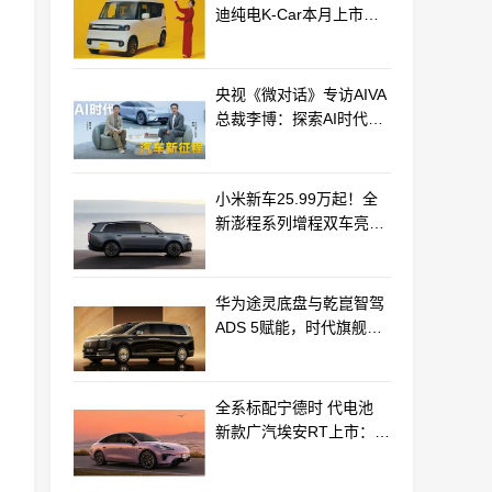
迪纯电K-Car本月上市：
最远能跑320km
央视《微对话》专访AIVA
总裁李博：探索AI时代汽
车产业新路径
小米新车25.99万起！全
新澎程系列增程双车亮相
动力电池等核心供应商曝
光
华为途灵底盘与乾崑智驾
ADS 5赋能，时代旗舰
MPV尊界V800、680上市
全系标配宁德时 代电池
新款广汽埃安RT上市：
9.98万起