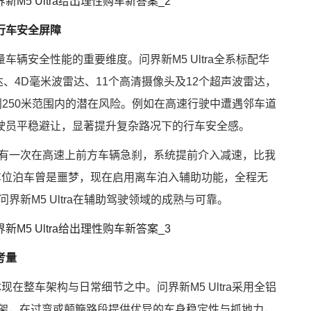
行车安全屏障
辆安全性能的重要维度。问界新M5 Ultra全系标配华
达、4D毫米波雷达、11个高清摄像头及12个超声波雷达，
别250米范围内的潜在风险。例如在高速行驶中遭遇邻车道
驶员平稳避让，显著提升复杂路况下的行车安全感。
“有一次在高速上前方车辆急刹，系统提前介入减速，比我
车位泊车曾是噩梦，现在启用离车泊入辅助功能，全程无
界新M5 Ultra在辅助驾驶领域的成熟与可靠。
考量
现在整车架构与日常细节之中。问界新M5 Ultra采用全铝
悬架，在过弯或颠簸路段提供优异的车身稳定性与抓地力，