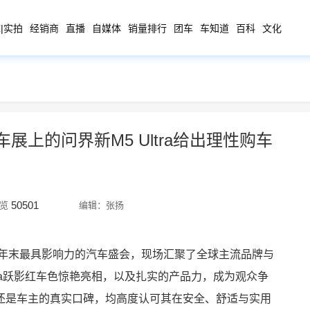
|实拍
经销商
直播
自媒体
销量排行
团车
车知道
百科
文化
上的问界新M5 Ultra给出理性购车
50501
览
编辑：张扬
为年末最具影响力的汽车盛会，现场汇聚了全球主流品牌与
tra跃影红车色惊艳亮相，以及扎实的产品力，成为观众争
还是车主的真实口碑，均高度认可其在安全、舒适与实用