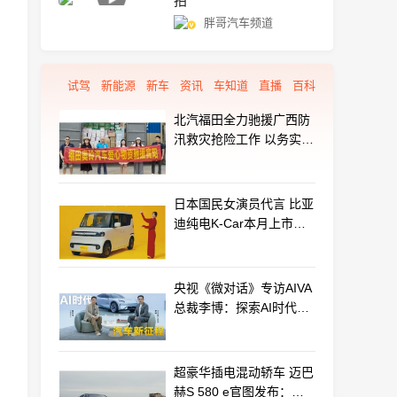
拍
胖哥汽车频道
试驾
新能源
新车
资讯
车知道
直播
百科
北汽福田全力驰援广西防
汛救灾抢险工作 以务实行
动守护群众平安
日本国民女演员代言 比亚
迪纯电K-Car本月上市：
最远能跑320km
央视《微对话》专访AIVA
总裁李博：探索AI时代汽
车产业新路径
超豪华插电混动轿车 迈巴
赫S 580 e官图发布：老