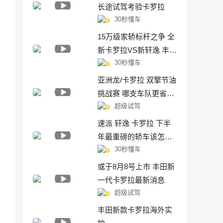
长途试驾考验卡罗拉
30秒懂车
15万级家轿标杆之争 全
新卡罗拉VS新轩逸 丰田
30秒懂车
竟然碾压式胜出
亚洲龙/卡罗拉 双擎节油
挑战赛 哪支车队更省油
超级试驾
呢？
速派 轩逸 卡罗拉 下半
年最重磅的轿车该怎么
30秒懂车
选？
或于8月8号上市 丰田新
一代卡罗拉最新消息
超级试驾
丰田新款卡罗拉海外实