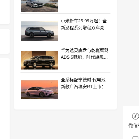
钱风浓郁
小米新车25.99万起！全
新澎程系列增程双车亮相
动力电池等核心供应商曝
光
华为途灵底盘与乾崑智驾
ADS 5赋能，时代旗舰
MPV尊界V800、680上市
全系标配宁德时 代电池
新款广汽埃安RT上市：
9.98万起
微信