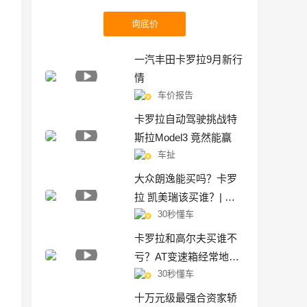
询底价
一汽丰田卡罗拉9月新行
情
车价报告
卡罗拉自动驾驶挑战特
斯拉Model3 竟然能赢
车扯
大众朗逸能买吗？卡罗
拉 凯美瑞该买谁？| 有
30秒懂车
问必答
卡罗拉和高尔夫买谁不
亏？AT变速箱经常地板
30秒懂车
油会坏吗？
十万元级最强合资家轿