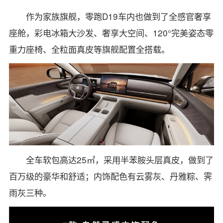
作为家族旗舰，零跑D19车内也做到了全感官奢享
座舱，彩电冰箱大沙发、奢享大空间、120°完美姿态零
重力座椅、全粒面真皮等旗舰配置全搭载。
全车软包高达25㎡，采用半苯胺头层真皮，做到了
百万级的豪华和舒适；内饰配色有云雾灰、丹雅粽、霁
雨灰三种。