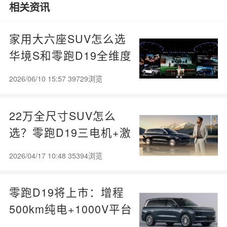
相关资讯
家用大六座SUV怎么选
华境S和零跑D19全维度
拆解
2026/06/10 15:57 39729浏览
22万全尺寸SUV怎么
选？零跑D19三电机+激
光雷达值得买吗
2026/04/17 10:48 35394浏览
零跑D19将上市：增程
500km纯电+1000V平台
720km续航，大型SUV