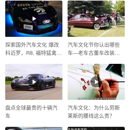
探索国外汽车文化 爆改
汽车文化节你认出哪些
科迈罗，R8, 福特猛禽
车—老车古董车改装车
太爽了 感觉自己在速度
巡游
与激情电影里 ！
盘点全球最贵的十辆汽
汽车文化：为什么劳斯
车
莱斯的腰线这么贵？