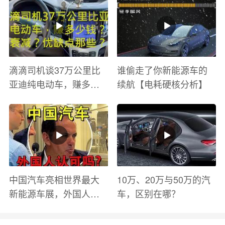
滴滴司机谈37万公里比
谁偷走了你新能源车的
亚迪纯电动车，赚多少
续航【电耗硬核分析】
钱？电池衰减？优缺点
有哪些？
中国汽车亮相世界最大
10万、20万与50万的汽
新能源车展，外国人怎
车，区别在哪？
么看？魏牌WEY Coffee
01