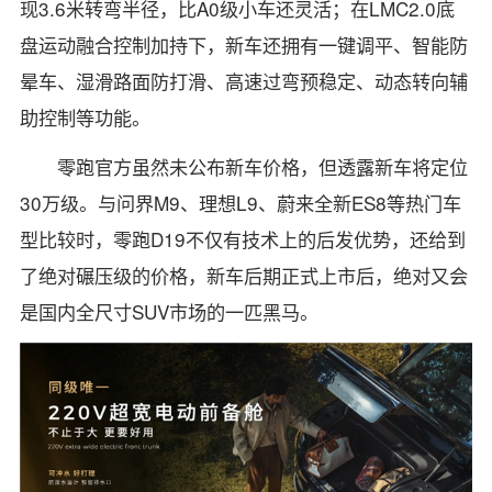
现3.6米转弯半径，比A0级小车还灵活；在LMC2.0底
盘运动融合控制加持下，新车还拥有一键调平、智能防
晕车、湿滑路面防打滑、高速过弯预稳定、动态转向辅
助控制等功能。
零跑官方虽然未公布新车价格，但透露新车将定位
30万级。与问界M9、理想L9、蔚来全新ES8等热门车
型比较时，零跑D19不仅有技术上的后发优势，还给到
了绝对碾压级的价格，新车后期正式上市后，绝对又会
是国内全尺寸SUV市场的一匹黑马。