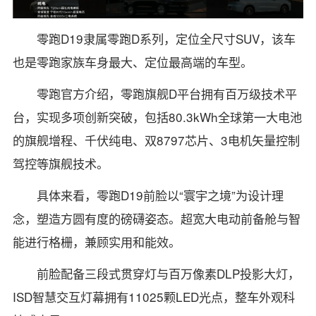
零跑D19隶属零跑D系列，定位全尺寸SUV，该车
也是零跑家族车身最大、定位最高端的车型。
零跑官方介绍，零跑旗舰D平台拥有百万级技术平
台，实现多项创新突破，包括80.3kWh全球第一大电池
的旗舰增程、千伏纯电、双8797芯片、3电机矢量控制
驾控等旗舰技术。
具体来看，零跑D19前脸以“寰宇之境”为设计理
念，塑造方圆有度的磅礴姿态。超宽大电动前备舱与智
能进行格栅，兼顾实用和能效。
前脸配备三段式贯穿灯与百万像素DLP投影大灯，
ISD智慧交互灯幕拥有11025颗LED光点，整车外观科