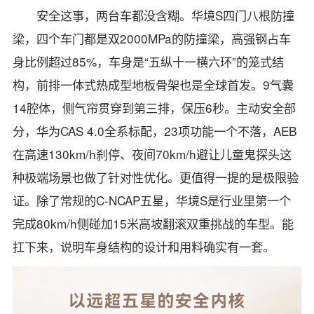
安全这事，两台车都没含糊。华境S四门八根防撞
梁，四个车门都是双2000MPa的防撞梁，高强钢占车
身比例超过85%，车身是“五纵十一横六环”的笼式结
构，前排一体式热成型地板骨架也是全球首发。9气囊
14腔体，侧气帘贯穿到第三排，保压6秒。主动安全部
分，华为CAS 4.0全系标配，23项功能一个不落，AEB
在高速130km/h刹停、夜间70km/h避让儿童鬼探头这
种极端场景也做了针对性优化。更值得一提的是极限验
证。除了常规的C-NCAP五星，华境S是行业里第一个
完成80km/h侧碰加15米高坡翻滚双重挑战的车型。能
扛下来，说明车身结构的设计和用料确实有一套。