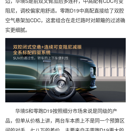
边，华境S是前双叉臂加后多连杆，中高配有CDC可变
阻尼，调校偏家用舒适。零跑D19中高配直接给了双腔
空气悬架加CDC，这套组合在走烂路时对颠簸的过滤确
实更细腻。
华境S和零跑D19按照细分市场来说是同级的产
品，但单从价格上讲，两台车本质上不是同一个预算区
间的对手。七八万的差价，主要来自于零跑D19更大的