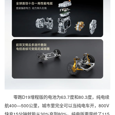
零跑D19增程版的电池为63.7度和80.3度，纯电续
航400—500公里，城市里完全可以当纯电车开，800V
快充15分钟就能从30%充到80%。纯电版更是给了115