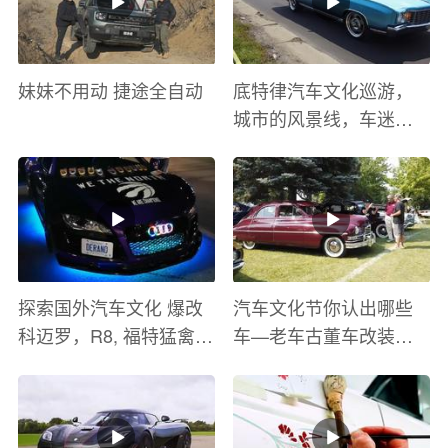
妹妹不用动 捷途全自动
底特律汽车文化巡游，
城市的风景线，车迷的
盛宴
探索国外汽车文化 爆改
汽车文化节你认出哪些
科迈罗，R8, 福特猛禽
车—老车古董车改装车
太爽了 感觉自己在速度
巡游
与激情电影里 ！