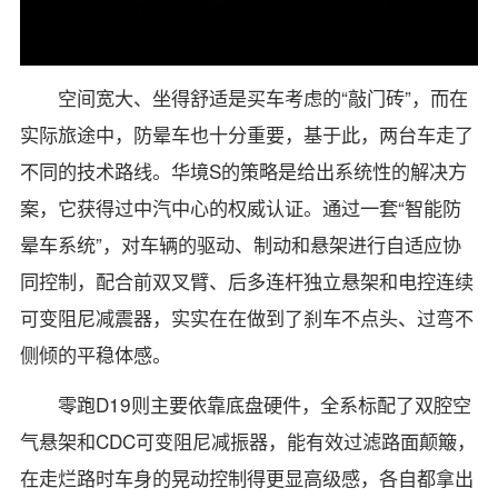
空间宽大、坐得舒适是买车考虑的“敲门砖”，而在
实际旅途中，防晕车也十分重要，基于此，两台车走了
不同的技术路线。华境S的策略是给出系统性的解决方
案，它获得过中汽中心的权威认证。通过一套“智能防
晕车系统”，对车辆的驱动、制动和悬架进行自适应协
同控制，配合前双叉臂、后多连杆独立悬架和电控连续
可变阻尼减震器，实实在在做到了刹车不点头、过弯不
侧倾的平稳体感。
零跑D19则主要依靠底盘硬件，全系标配了双腔空
气悬架和CDC可变阻尼减振器，能有效过滤路面颠簸，
在走烂路时车身的晃动控制得更显高级感，各自都拿出