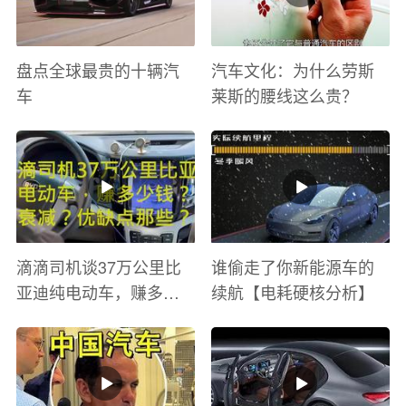
盘点全球最贵的十辆汽
汽车文化：为什么劳斯
车
莱斯的腰线这么贵？
滴滴司机谈37万公里比
谁偷走了你新能源车的
亚迪纯电动车，赚多少
续航【电耗硬核分析】
钱？电池衰减？优缺点
有哪些？