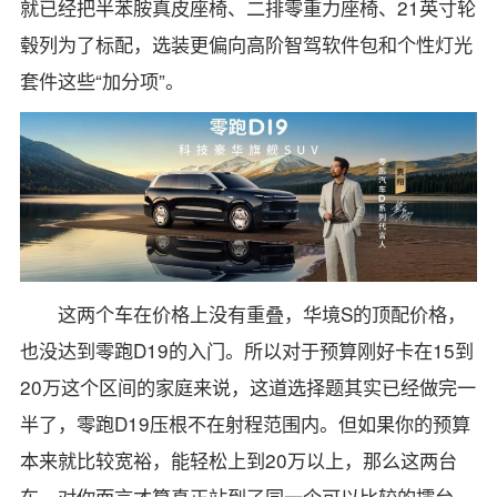
就已经把半苯胺真皮座椅、二排零重力座椅、21英寸轮
毂列为了标配，选装更偏向高阶智驾软件包和个性灯光
套件这些“加分项”。
这两个车在价格上没有重叠，华境S的顶配价格，
也没达到零跑D19的入门。所以对于预算刚好卡在15到
20万这个区间的家庭来说，这道选择题其实已经做完一
半了，零跑D19压根不在射程范围内。但如果你的预算
本来就比较宽裕，能轻松上到20万以上，那么这两台
车，对你而言才算真正站到了同一个可以比较的擂台