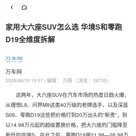
家用大六座SUV怎么选 华境S和零跑
D19全维度拆解
万车网
2026/06/10 15:57 | 编辑： 万晓 （浏览：39735）
这两年，大六座SUV在汽车市场的热度日趋火爆，
从理想L9、问界M9这类40万级的老牌选手，以及深蓝
S09、零跑D19这些把价格打到20万出头的“新贵”，到
以14.98万元起的超级置换价格，把大六座的门槛降至
新低的华境S。在此之前，零跑D19用21.98—26.98万