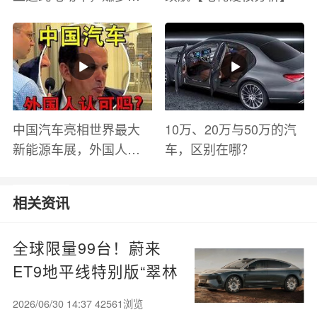
钱？电池衰减？优缺点
有哪些？
中国汽车亮相世界最大
10万、20万与50万的汽
新能源车展，外国人怎
车，区别在哪？
么看？魏牌WEY Coffee
01
相关资讯
全球限量99台！蔚来
ET9地平线特别版“翠林
染金”上市：83.8万起
2026/06/30 14:37 42561浏览