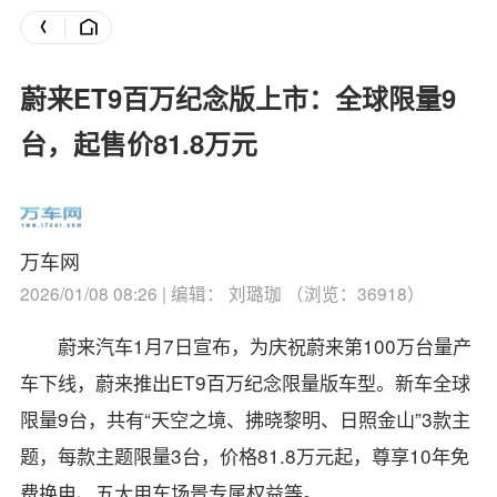
蔚来ET9百万纪念版上市：全球限量9
台，起售价81.8万元
万车网
2026/01/08 08:26 | 编辑： 刘璐珈 （浏览：36918）
蔚来汽车1月7日宣布，为庆祝蔚来第100万台量产
车下线，蔚来推出ET9百万纪念限量版车型。
新车全球
限量9台，共有“天空之境、拂晓黎明、日照金山”3款主
题，每款主题限量3台，价格81.8万元起，尊享10年免
费换电、五大用车场景专属权益等。