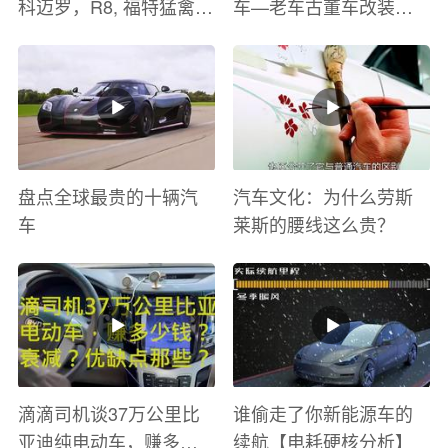
科迈罗，R8, 福特猛禽
车—老车古董车改装车
太爽了 感觉自己在速度
巡游
与激情电影里 ！
盘点全球最贵的十辆汽
汽车文化：为什么劳斯
车
莱斯的腰线这么贵？
滴滴司机谈37万公里比
谁偷走了你新能源车的
亚迪纯电动车，赚多少
续航【电耗硬核分析】