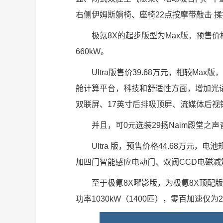
右侧伊姆斯躺椅、座椅22点按摩带敲击 
极氪8X的起步版型为Max版，预售价格
660kW。
Ultra版售价39.68万元，相较M
舱计算平台，科技和舒适性方面，增加光语
双联屏、17英寸后排吸顶屏、流媒体后视
并且，可0元选装29扬Naim殿堂之声
Ultra 版，预售价格44.68万元，电
加四门智能感应电动门、双阀CCD电磁减
至于极氪8X曜影版，为极氪8X顶配
功率1030kW（1400匹），零百加速仅