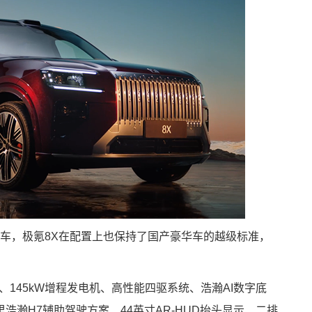
豪华车，极氪8X在配置上也保持了国产豪华车的越级标准，
、145kW增程发电机、高性能四驱系统、浩瀚AI数字底
瀚H7辅助驾驶方案、44英寸AR-HUD抬头显示、二排