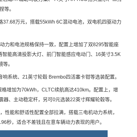
揉捏等。
37.68万元，搭载55kWh 6C混动电池，双电机四驱动力
ax版，动力和电池规格保持一致，配置上增加了双8295智能座
智能高清投影大灯、前门智能感应电动门、16英寸3.5K
镜等。
音响系统、21英寸轮毂 Brembo四活塞卡钳等选装配置。
池规格增加为70kWh，CLTC续航高达410km。配置上，增
震器、主动稳定杆，另可0元选装22英寸辉耀轮毂等。
版，性能和舒适性配置全部拉满，搭载三电机动力系统，
为2.96秒，适合不差钱且在意车辆动力表现的用户。