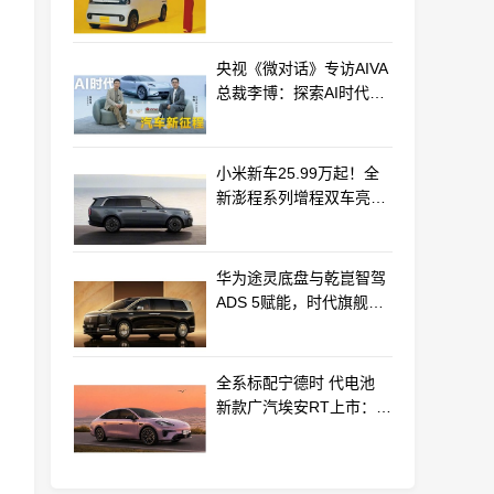
最远能跑320km
央视《微对话》专访AIVA
总裁李博：探索AI时代汽
车产业新路径
小米新车25.99万起！全
新澎程系列增程双车亮相
动力电池等核心供应商曝
光
华为途灵底盘与乾崑智驾
ADS 5赋能，时代旗舰
MPV尊界V800、680上市
全系标配宁德时 代电池
新款广汽埃安RT上市：
9.98万起