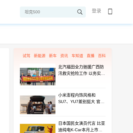
登录
试驾
新能源
新车
资讯
车知道
直播
百科
北汽福田全力驰援广西防
汛救灾抢险工作 以务实行
动守护群众平安
小米澎程内饰风格和
SU7、YU7差别挺大 官方
揭秘设计初衷
日本国民女演员代言 比亚
迪纯电K-Car本月上市：