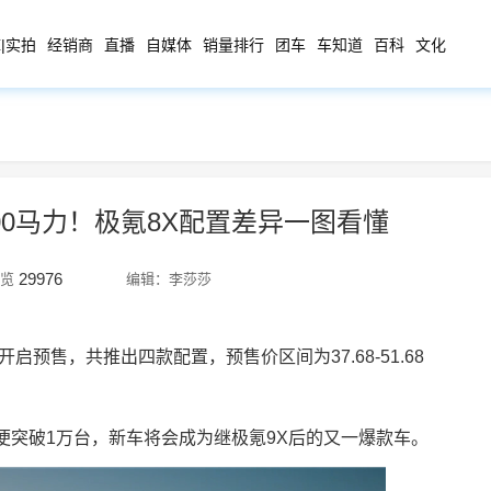
|实拍
经销商
直播
自媒体
销量排行
团车
车知道
百科
文化
400马力！极氪8X配置差异一图看懂
29976
览
编辑：李莎莎
启预售，共推出四款配置，预售价区间为37.68-51.68
便突破1万台，新车将会成为继极氪9X后的又一爆款车。