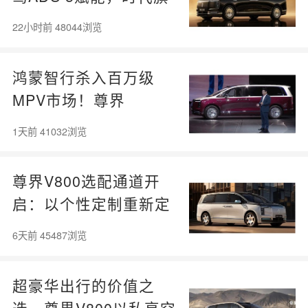
舰MPV尊界V800、680
22小时前 48044浏览
上市
鸿蒙智行杀入百万级
MPV市场！尊界
V800/V680上市：顶配
1天前 41032浏览
101.6万元
尊界V800选配通道开
启：以个性定制重新定
义百万级MPV的价值逻
6天前 45487浏览
辑
超豪华出行的价值之
选，尊界V800以私享空