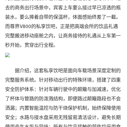
去的商务出行场景中，宾客上车要么接过早已凉透的瓶
装水，要么捧着自带的保温杯，体面感始终差了一截。
而尊界V800的私享饮吧，正是把高端会所的饮品礼遇
完整搬进移动座舱之内，让商务接待的礼遇从上车第一
秒开始，贯穿出行全程。
据介绍，这套私享饮吧是面向车载场景深度定制的
完整服务系统。针对移动出行的特殊环境，搭建了四重
安全防护体系：针对车辆行驶中的颠簸与加减速，优化
了杯体与管路的防泼溅结构，即便路过颠簸路段也不会
洒漏；内置智能温控与防干烧保护机制，始终保障使用
安全；水路与接水盘采用无残留易清洁设计，避免长期
使用产生水垢与异味；所有与饮品接触的部件均采用食