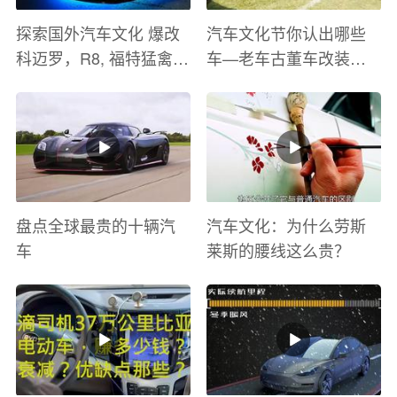
探索国外汽车文化 爆改
汽车文化节你认出哪些
科迈罗，R8, 福特猛禽
车—老车古董车改装车
太爽了 感觉自己在速度
巡游
与激情电影里 ！
盘点全球最贵的十辆汽
汽车文化：为什么劳斯
车
莱斯的腰线这么贵？