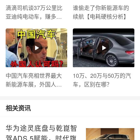
滴滴司机谈37万公里比
谁偷走了你新能源车的
亚迪纯电动车，赚多少
续航【电耗硬核分析】
钱？电池衰减？优缺点
有哪些？
中国汽车亮相世界最大
10万、20万与50万的汽
新能源车展，外国人怎
车，区别在哪？
么看？魏牌WEY Coffee
01
相关资讯
华为途灵底盘与乾崑智
驾ADS 5赋能，时代旗