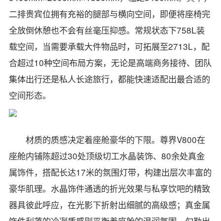
二排贵宾位拥有充裕的腿部与横向空间，即便将座椅完
全放倒休憩也不会有丝毫压抑感。常规状态下758L装
载空间，当需要承载大件物品时，可拓展至2713L，配
合超过10种空间布局方案，无论是高端商务接待、团队
集体出行还是私人长途旅行，都能快速适配出最合适的
空间形态。
材质的质感决定着座舱豪华的下限。尊界V800在
座舱内铺陈超过30处顶级切工水晶装饰、80余处真金
属饰件，搭配长达17米的氛围灯带，构建出层次丰富的
豪华肌理。水晶饰件通透的折光效果与私享饮吧的精致
器具彼此呼应，在光影下折射出细腻的高级感；真金属
饰件利落的冷冽质感则平衡着座舱的温润氛围，勾勒出