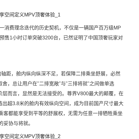
这一消费理念迭代的历史契机，不仅是一辆国产百万级MP
预售1小时订单突破3200台，已然证明了中国顶奢玩家对
的轴距，舱内纵向纵深不足，若保障二排乘坐舒展，必然
舍，总让用户在"二排宽敞"与"三排将就"之间做单选
层而言，显然是无法接受的。尊界V800最大的颠覆，在
出超3.8米的舱内有效纵向空间，成为目前国产尺寸最大
排乘客都能享受到平等的舒展权，无需为任意一排牺牲乘坐
的妥协与将就。