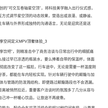
首创的"可交互卷轴星空顶"，将科技美学融入出行仪式感，
互方式调节星空顶的动态效果，营造出或浪漫、或静谧、
让车辆与外界形成独特的沟通语言，无论是迎宾还是送
享饮吧"，则精准击中了商务洽谈与日常出行中的细腻痛
么接过早已凉透的瓶装水，要么捧着自带的保温杯，体面
则彻底改变了这一尴尬，行车途中，无论是需要一杯温度刚
好茶，都能在车内轻松实现。针对车辆行驶中的颠簸与加
杯体与管路的防泼溅结构，即便路过颠簸路段也不会洒漏。
距离被悄然拉近，重要客户洽谈时的氛围多了几分从容与
自己冲一杯暖心饮品，让旅途不再疲惫。
的能力，配合全车可灵活组合的超10种空间布局，让尊界