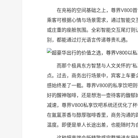
在充裕的空间基础之上，尊界V800
乘客可根据心情与场景需求，通过智能交
或庄重的座舱氛围。全彩智能交互尾灯则
别，都能通过灯光语言传递尊贵礼遇。
而那个极具东方智慧与人文关怀的"私
点。过去，商务出行场景中，宾客上车要
感始终差了一截。尊界V800的私享饮吧
好的醒神咖啡，还是想泡一壶待客的馥郁
减速，尊界V800私享饮吧系统还优化了
在氤氲茶香与醇厚咖啡香里，商务沟通的
温度。即便是单人长途出差，也能随时为
这种把高端会所精致感完整搬进车厢