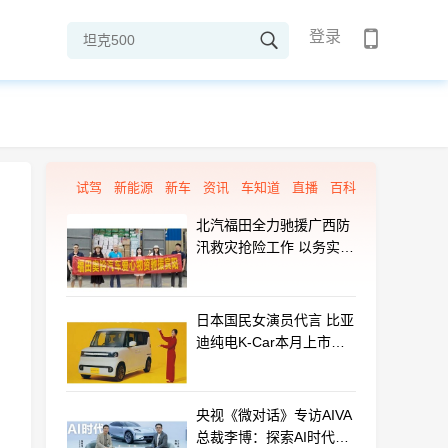
登录
试驾
新能源
新车
资讯
车知道
直播
百科
北汽福田全力驰援广西防
汛救灾抢险工作 以务实行
动守护群众平安
日本国民女演员代言 比亚
迪纯电K-Car本月上市：
最远能跑320km
央视《微对话》专访AIVA
总裁李博：探索AI时代汽