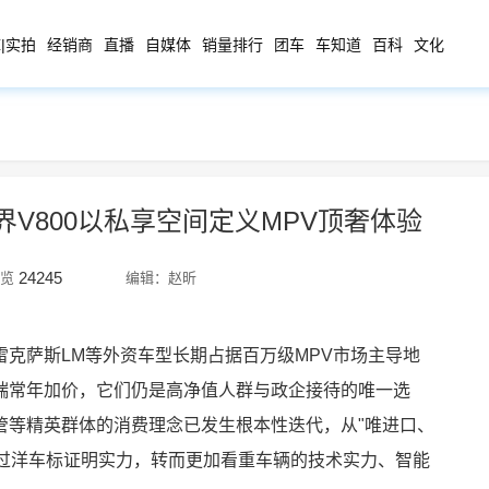
|实拍
经销商
直播
自媒体
销量排行
团车
车知道
百科
文化
V800以私享空间定义MPV顶奢体验
24245
览
编辑：赵昕
克萨斯LM等外资车型长期占据百万级MPV市场主导地
端常年加价，它们仍是高净值人群与政企接待的唯一选
管等精英群体的消费理念已发生根本性迭代，从"唯进口、
通过洋车标证明实力，转而更加看重车辆的技术实力、智能