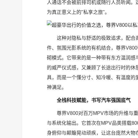
人通话不会被前排司机或随行人员听闻。
为真正意义上的"私享之旅"。
这种对隐私与舒适的极致追求，配合
件、氛围光影系统的有机结合，尊界V80
砌模式。它带来的是一种带有东方温润感
的威严仪式感，又兼顾了长途出行时的休
具，而是一个懂分寸、知冷暖、有温度的
神满足。
全栈科技赋能，书写汽车强国底气
尊界V800对百万MPV市场的升维
与系统化输出。它首次在MPV品类搭载8
身俯仰与颠簸晃动顽疾，让这台庞然大物