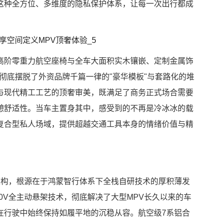
这种全方位、多维度的隐私保护体系，让每一次出行都成
高阶零重力航空座椅与全车大面积实木镶嵌、定制金属饰
0彻底摆脱了外资品牌千篇一律的"豪华模板"与套路化的堆
与现代精工工艺的顶奢审美，既满足了商务正式场合需要
憩舒适性。当车主置身其中，感受到的不再是冷冰冰的载
复合型私人场域，提供超越交通工具本身的情绪价值与精
与重构，根源在于鸿蒙智行体系下全栈自研技术的厚积薄发
00V全主动悬架技术，彻底解决了大型MPV长久以来的车
在行驶中始终保持如履平地的沉稳从容。航空级7系铝合