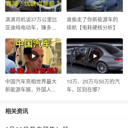
滴滴司机谈37万公里比
谁偷走了你新能源车的
亚迪纯电动车，赚多少
续航【电耗硬核分析】
钱？电池衰减？优缺点
有哪些？
中国汽车亮相世界最大
10万、20万与50万的汽
新能源车展，外国人怎
车，区别在哪？
么看？魏牌WEY Coffee
01
相关资讯