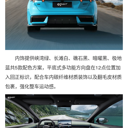
内饰提供峡湾绿、长滩白、礁石黑、暗曜黑、极地
蓝共5款配色方案，平底式多功能方向盘在12点位置加
入回正标识，配合车内碳纤维材质装饰以及翻毛皮材质
包裹，强化整车运动感。