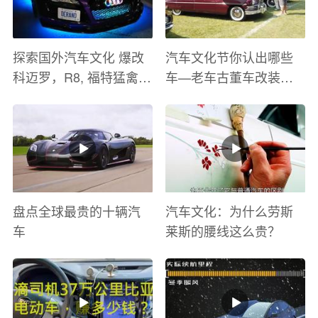
探索国外汽车文化 爆改
汽车文化节你认出哪些
科迈罗，R8, 福特猛禽
车—老车古董车改装车
太爽了 感觉自己在速度
巡游
与激情电影里 ！
盘点全球最贵的十辆汽
汽车文化：为什么劳斯
车
莱斯的腰线这么贵？