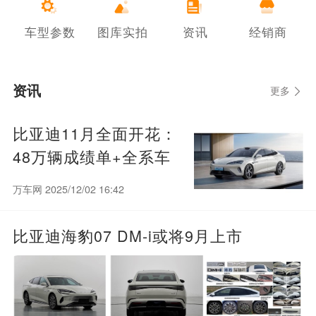
车型参数
图库实拍
资讯
经销商
资讯
更多
比亚迪11月全面开花：
48万辆成绩单+全系车
型销量排名（12款破
万车网 2025/12/02 16:42
万）
比亚迪海豹07 DM-i或将9月上市