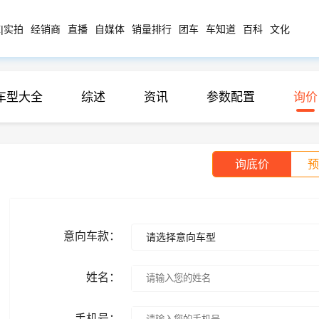
|实拍
经销商
直播
自媒体
销量排行
团车
车知道
百科
文化
车型大全
综述
资讯
参数配置
询价
询底价
预
意向车款：
请选择意向车型
姓名：
手机号：